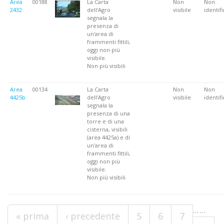
Area
00188
La Carta
Non
Non
2432
dell'Agro
visibile
identifi
segnala la
presenza di
un'area di
frammenti fittili,
oggi non più
visibile.
Non più visibili
Area
00134
La Carta
Non
Non
4425b
dell'Agro
visibile
identifi
segnala la
presenza di una
torre e di una
cisterna, visibili
(area 4425a) e di
un'area di
frammenti fittili,
oggi non più
visibile.
Non più visibili
Pagine
…
…
« prima
‹ precedente
5
6
7