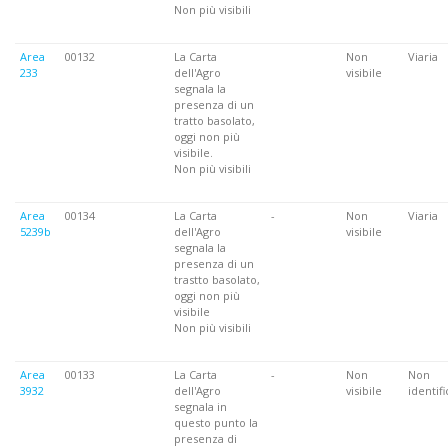
Non più visibili
Area
00132
La Carta
Non
Viaria
233
dell'Agro
visibile
segnala la
presenza di un
tratto basolato,
oggi non più
visibile.
Non più visibili
Area
00134
La Carta
-
Non
Viaria
5239b
dell'Agro
visibile
segnala la
presenza di un
trastto basolato,
oggi non più
visibile
Non più visibili
Area
00133
La Carta
-
Non
Non
3932
dell'Agro
visibile
identifi
segnala in
questo punto la
presenza di