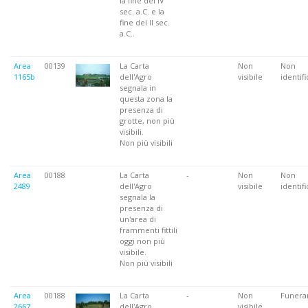
la fine del IV
sec. a.C. e la
fine del II sec.
a.C..
Area
00139
La Carta
Non
Non
1165b
dell'Agro
visibile
identifi
segnala in
questa zona la
presenza di
grotte, non più
visibili.
Non più visibili
Area
00188
La Carta
-
Non
Non
2489
dell'Agro
visibile
identifi
segnala la
presenza di
un'area di
frammenti fittili
oggi non più
visibile.
Non più visibili
Area
00188
La Carta
-
Non
Funera
2667
dell'Agro
visibile