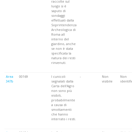
raccolte sul
luogo si è
saputo di
sondaggi
effettuati dalla
Soprintendenza
Archeologica di
Roma all
interno del
giardino, anche
se non è stata
specificata la
natura dei resti
rinvenuti.
Area
00169
I cunicoli
-
Non
Non
347b
segnalati dalla
visibile
identifi
Carta dell'Agro
non sono più
visibili,
probabilmente
a causa di
smottamenti
che hanno
interrato i resti.