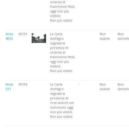
un'area di
frammenti fittili,
oggi non più
visibile.
Non più visibili
Area
00131
La Carta
Non
Non
4055
dell'Agro
visibile
identifi
segnala la
presenza di
un'area di
frammenti fittili,
oggi non più
visibile.
Non più visibili
Area
00196
La Carta
-
Non
Non
517
dell'Agro
visibile
identifi
segnala la
presenza di
resti antichi nel
sottosuolo oggi
non più visibili.
Non più visibili