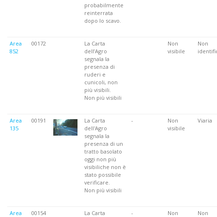
probabilmente
reinterrata
dopo lo scavo.
Area
00172
La Carta
Non
Non
852
dell’Agro
visibile
identifi
segnala la
presenza di
ruderi e
cunicoli, non
più visibili.
Non più visibili
Area
00191
La Carta
-
Non
Viaria
135
dell'Agro
visibile
segnala la
presenza di un
tratto basolato
oggi non più
visibiliche non è
stato possibile
verificare.
Non più visibili
Area
00154
La Carta
-
Non
Non