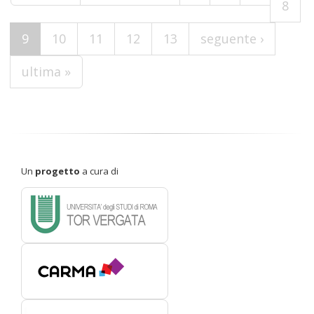
8
9
10
11
12
13
seguente ›
ultima »
Un
progetto
a cura di