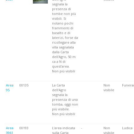
segnala la
presenza di
tombe non più
visibili. Si
notano pochi
frammenti di
basalto e di
laterizi, forse da
ricollegare alla
villa segnalata
dalla Carta
dell'Agro, 50 m
ca a N di
quest'area.
Non più visibili
Area
00135
La Carta
Non
Funera
95
dell'Agro
visibile
segnala la
presenza di una
tomba, oggi non
più visibile.
Non più visibili
Area
00193
L’area indicata
-
Non
Ludica
3961
sulla Carta
visibile