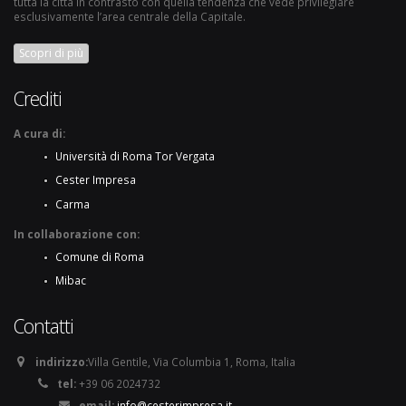
tutta la città in contrasto con quella tendenza che vede privilegiare
esclusivamente l’area centrale della Capitale.
Scopri di più
Crediti
A cura di:
Università di Roma Tor Vergata
Cester Impresa
Carma
In collaborazione con:
Comune di Roma
Mibac
Contatti
indirizzo:
Villa Gentile, Via Columbia 1, Roma, Italia
tel:
+39 06 2024732
email:
info@cesterimpresa.it