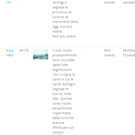
151
dell'Agro
visibile
identifi
segnala la
presenza di
un'area di
frammenti fittili,
oggi non più
visibili.
Non più visibili
Area
00173
I resti molto
-
Non
Abitativ
1403
probabilmente
visibile
Produtt
sono occultati
dalla folta
vegetazione
che ricopre la
zona in cui la
Carta dell'Agro
segnala le
tracce della
villa. Questa
zona risulta
attualmente
risparmiata
dalla recente
aratura
effettuata sul
campo.