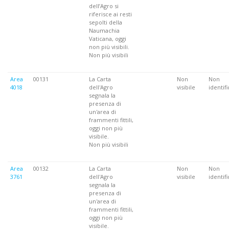
dell’Agro si
riferisce ai resti
sepolti della
Naumachia
Vaticana, oggi
non più visibili.
Non più visibili
Area
00131
La Carta
Non
Non
4018
dell'Agro
visibile
identifi
segnala la
presenza di
un'area di
frammenti fittili,
oggi non più
visibile.
Non più visibili
Area
00132
La Carta
Non
Non
3761
dell'Agro
visibile
identifi
segnala la
presenza di
un'area di
frammenti fittili,
oggi non più
visibile.