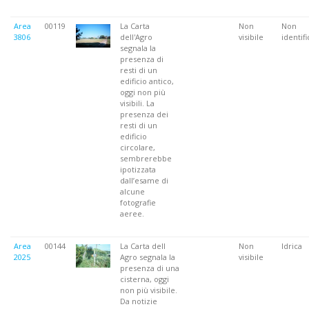
Area
00119
La Carta
Non
Non
3806
dell'Agro
visibile
identifi
segnala la
presenza di
resti di un
edificio antico,
oggi non più
visibili. La
presenza dei
resti di un
edificio
circolare,
sembrerebbe
ipotizzata
dall’esame di
alcune
fotografie
aeree.
Area
00144
La Carta dell
Non
Idrica
2025
Agro segnala la
visibile
presenza di una
cisterna, oggi
non più visibile.
Da notizie