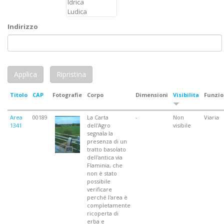
Indirizzo
Titolo
CAP
Fotografie
Corpo
Dimensioni
Visibilita
Funzio
Area
00189
La Carta
-
Non
Viaria
1341
dell'Agro
visibile
segnala la
presenza di un
tratto basolato
dell'antica via
Flaminia, che
non è stato
possibile
verificare
perché l'area è
completamente
ricoperta di
erba e