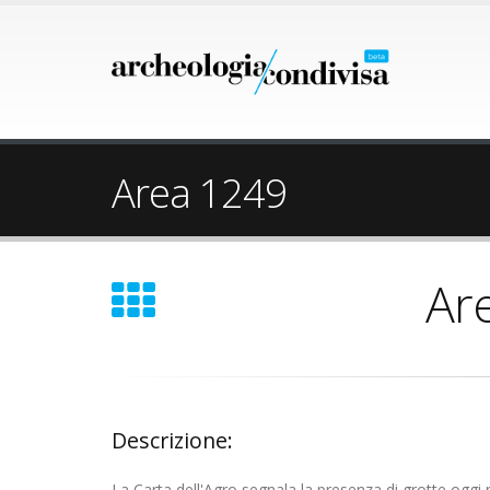
Area 1249
Ar
Descrizione:
La Carta dell'Agro segnala la presenza di grotte oggi n