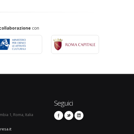
collaborazione
con
Seguici
umbia 1, Roma, Italia
resa.it