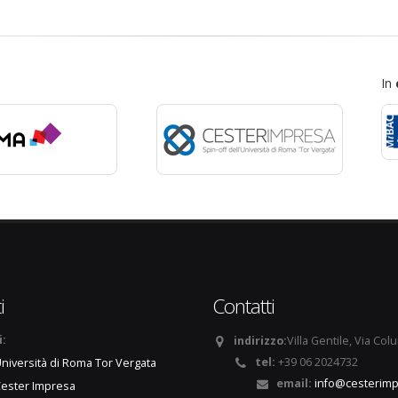
In
i
Contatti
i:
indirizzo:
Villa Gentile, Via Col
tel:
+39 06 2024732
niversità di Roma Tor Vergata
email:
info@cesterimp
ester Impresa