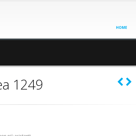
HOME
ea 1249
on più esistenti.