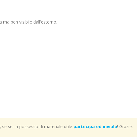
 ma ben visibile dall'esterno.
se sei in possesso di materiale utile
partecipa ed invialo
! Grazie.