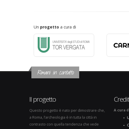
Un
progetto
a cura di
Rimani in contatto
Il progetto
Credit
A cura d
Questo progetto è nato per dimostrare che,
a Roma, l’archeologia è in tutta la città in
U
contrasto con quella tendenza che vede
C