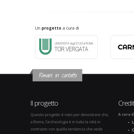
Un
progetto
a cura di
Rimani in contatto
Il progetto
Credit
A cura d
Questo progetto è nato per dimostrare che,
a Roma, l’archeologia è in tutta la città in
U
contrasto con quella tendenza che vede
C