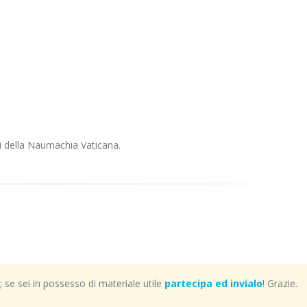
ti della Naumachia Vaticana.
se sei in possesso di materiale utile
partecipa ed invialo
! Grazie.