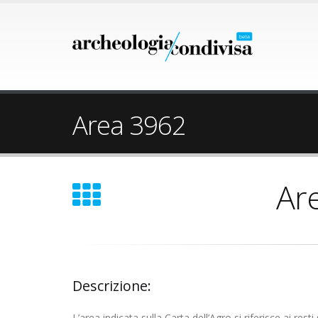
Area 3962
Ar
Descrizione:
L’area indicata sulla Carta dell’Agro si riferisce ai rest