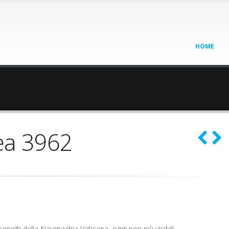
HOME
ea 3962
i sepolti della Naumachia Vaticana, oggi non più visibili.