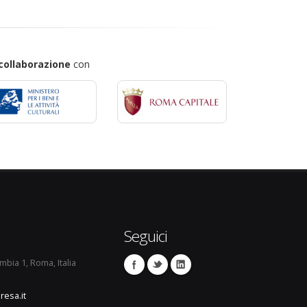
collaborazione
con
Seguici
umbia 1, Roma, Italia
resa.it