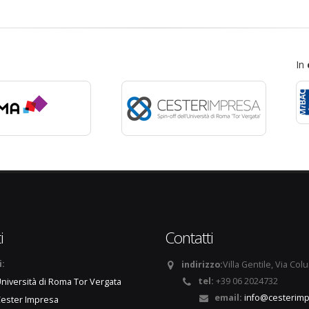
In
i
Contatti
i:
indirizzo:
Villa Gentile, Via Col
tel:
+39 06 2024732
niversità di Roma Tor Vergata
email:
info@cesterimp
ester Impresa