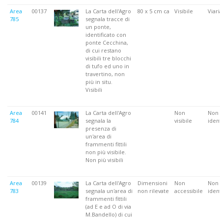
Area
00137
La Carta dell'Agro
80 x 5 cm ca
Visibile
Viari
785
segnala tracce di
un ponte,
identificato con
ponte Cecchina,
di cui restano
visibili tre blocchi
di tufo ed uno in
travertino, non
più in situ.
Visibili
Area
00141
La Carta dell'Agro
Non
Non
784
segnala la
visibile
ident
presenza di
un'area di
frammenti fittili
non più visibile.
Non più visibili
Area
00139
La Carta dell'Agro
Dimensioni
Non
Non
783
segnala un'area di
non rilevate
accessibile
ident
frammenti fittili
(ad E e ad O di via
M.Bandello) di cui