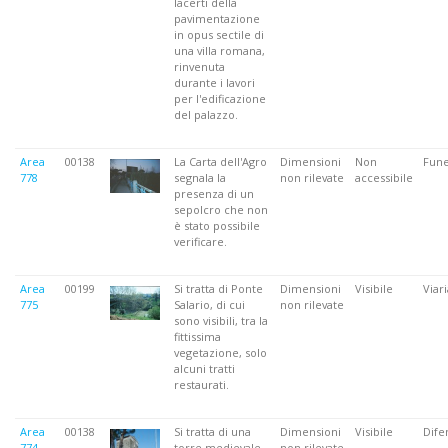
lacerti della
pavimentazione
in opus sectile di
una villa romana,
rinvenuta
durante i lavori
per l'edificazione
del palazzo.
Area
00138
La Carta dell'Agro
Dimensioni
Non
Fune
778
segnala la
non rilevate
accessibile
presenza di un
sepolcro che non
è stato possibile
verificare.
Area
00199
Si tratta di Ponte
Dimensioni
Visibile
Viari
775
Salario, di cui
non rilevate
sono visibili, tra la
fittissima
vegetazione, solo
alcuni tratti
restaurati.
Area
00138
Si tratta di una
Dimensioni
Visibile
Dife
774
torre medievale
non rilevate