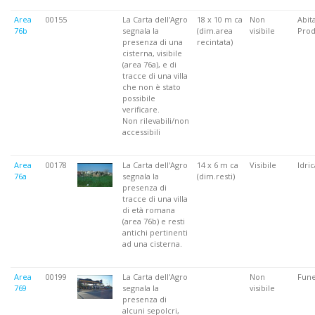
Area
00155
La Carta dell'Agro
18 x 10 m ca
Non
Abita
76b
segnala la
(dim.area
visibile
Prod
presenza di una
recintata)
cisterna, visibile
(area 76a), e di
tracce di una villa
che non è stato
possibile
verificare.
Non rilevabili/non
accessibili
Area
00178
La Carta dell'Agro
14 x 6 m ca
Visibile
Idric
76a
segnala la
(dim.resti)
presenza di
tracce di una villa
di età romana
(area 76b) e resti
antichi pertinenti
ad una cisterna.
Area
00199
La Carta dell'Agro
Non
Fune
769
segnala la
visibile
presenza di
alcuni sepolcri,