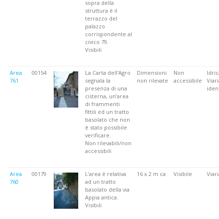
sopra della
struttura è il
terrazzo del
palazzo
corrispondente al
civico 79.
Visibili
Area
00154
La Carta dell’Agro
Dimensioni
Non
Idric
761
segnala la
non rilevate
accessibile
Viar
presenza di una
ident
cisterna, un’area
di frammenti
fittili ed un tratto
basolato che non
è stato possibile
verificare.
Non rilevabili/non
accessibili
Area
00179
L’area è relativa
16 x 2 m ca
Visibile
Viari
760
ad un tratto
basolato della via
Appia antica.
Visibili