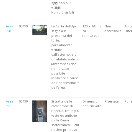
oggi non più
visibili.
Non più visibili
Area
00199
La Carta dell'Agro
120 x 180 m
Non
Abita
768
segnala la
ca
accessibile
Dife
presenza del
(dim.area)
forte,
parzialmente
visibile
dall'esterno, e di
un abitato antico
(Antemnae) che
non è stato
possibile
verificare a causa
dell'inaccessibilità
dell'area.
Area
00199
Si tratta delle
Dimensioni
Riservata
Fune
765
catacombe di
non rilevate
Priscilla, tra le più
vaste ed antiche
della Roma
sotterranea, il cui
nucleo primitivo