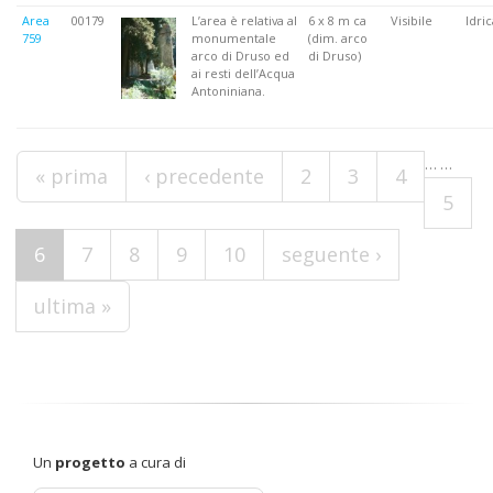
Area
00179
L’area è relativa al
6 x 8 m ca
Visibile
Idric
759
monumentale
(dim. arco
arco di Druso ed
di Druso)
ai resti dell’Acqua
Antoniniana.
Pagine
…
…
« prima
‹ precedente
2
3
4
5
6
7
8
9
10
seguente ›
ultima »
Un
progetto
a cura di