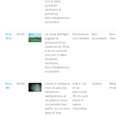
non è stato
possibile
verificare la
presenza.
Non rilevabili/non
accessibili
Area
00143
La Carta dell'Agro
Dimensioni
Non
Non
781b
segnala la
non rilevate
accessibile
ident
presenza di un
casale (area 781a)
e di un cunicolo
che non è stato
possibile
verificare.
Non rilevabili/non
accessibili
Area
00139
L'area è relativa ai
6.40 x 1.20
Visibile
Abita
780
resti di una villa.
m ca
Prod
All'interno
(dim.resti)
dell'androne di
78 cm ca (h
un palazzo sono
muro in
conservate due
opera
lastre, su cui sono
reticolata)
apposti due