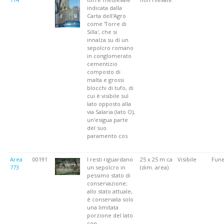
indicata dalla
Carta dell'Agro
come 'Torre di
Silla', che si
innalza su di un
sepolcro romano
in conglomerato
cementizio
composto di
malta e grossi
blocchi di tufo, di
cui è visibile sul
lato opposto alla
via Salaria (lato O),
un'esigua parte
del suo
paramento cos
Area
00191
I resti riguardano
25 x 25 m ca
Visibile
Fune
773
un sepolcro in
(dim. area)
pessimo stato di
conservazione;
allo stato attuale,
è conservata solo
una limitata
porzione del lato
con