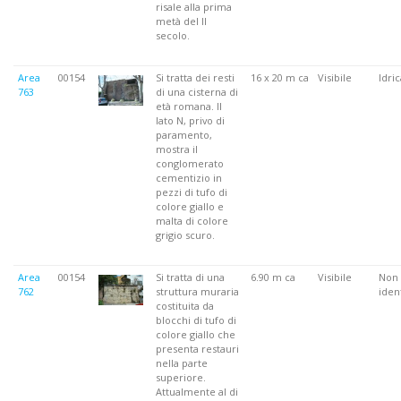
risale alla prima
metà del II
secolo.
Area
00154
Si tratta dei resti
16 x 20 m ca
Visibile
Idric
763
di una cisterna di
età romana. Il
lato N, privo di
paramento,
mostra il
conglomerato
cementizio in
pezzi di tufo di
colore giallo e
malta di colore
grigio scuro.
Area
00154
Si tratta di una
6.90 m ca
Visibile
Non
762
struttura muraria
ident
costituita da
blocchi di tufo di
colore giallo che
presenta restauri
nella parte
superiore.
Attualmente al di