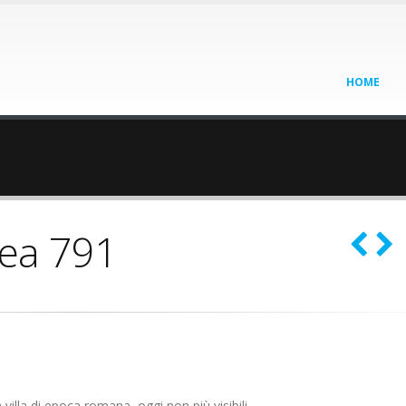
HOME
ea 791
villa di epoca romana, oggi non più visibili.