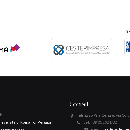
In
i
Contatti
i:
indirizzo:
Villa Gentile, Via Col
tel:
+39 06 2024732
niversità di Roma Tor Vergata
email:
info@cesterimp