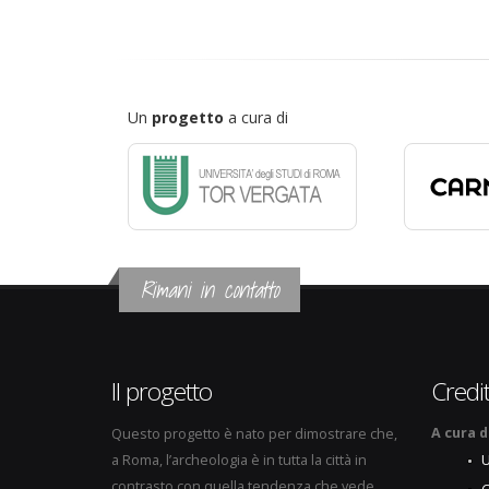
Un
progetto
a cura di
Rimani in contatto
Il progetto
Credit
A cura d
Questo progetto è nato per dimostrare che,
a Roma, l’archeologia è in tutta la città in
U
contrasto con quella tendenza che vede