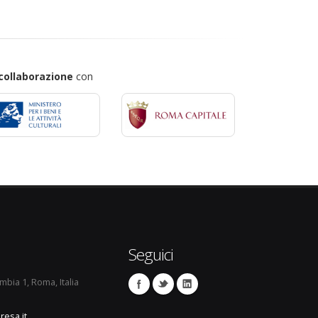
collaborazione
con
Seguici
umbia 1, Roma, Italia
resa.it