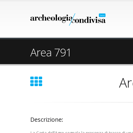
Area 791
Ar
Descrizione:
La Carta dell’Agro segnala la presenza di tracce di una 