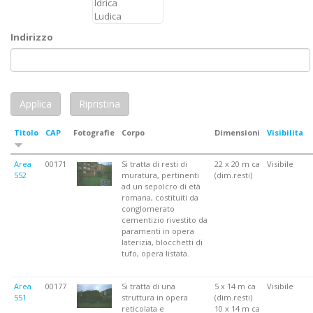
Indirizzo
Titolo
CAP
Fotografie
Corpo
Dimensioni
Visibilita
Area
00171
Si tratta di resti di
22 x 20 m ca
Visibile
552
muratura, pertinenti
(dim.resti)
ad un sepolcro di età
romana, costituiti da
conglomerato
cementizio rivestito da
paramenti in opera
laterizia, blocchetti di
tufo, opera listata.
Area
00177
Si tratta di una
5 x 14 m ca
Visibile
551
struttura in opera
(dim.resti)
reticolata e
10 x 14 m ca