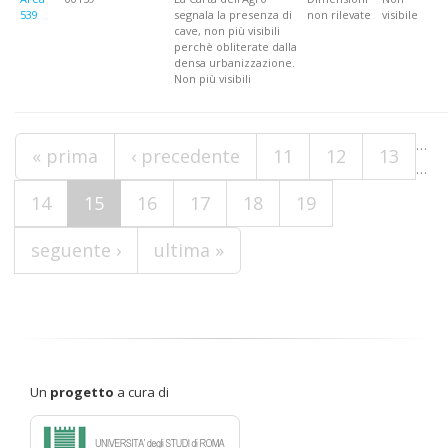
539
segnala la presenza di
non rilevate
visibile
cave, non più visibili
perchè obliterate dalla
densa urbanizzazione.
Non più visibili
Pagine
…
« prima
‹ precedente
11
12
13
…
14
15
16
17
18
19
seguente ›
ultima »
Un
progetto
a cura di