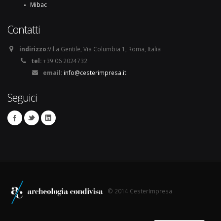
Mibac
Contatti
indirizzo:
Villa Gentile, Via Columbia 1, Roma, Italia
tel:
+39 06 2024732
email:
info@cesterimpresa.it
Seguici
© 2014 CesterImpresa