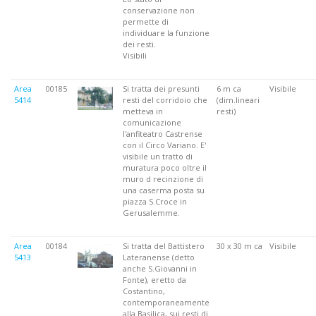
conservazione non
permette di
individuare la funzione
dei resti.
Visibili
Area
00185
Si tratta dei presunti
6 m ca
Visibile
5414
resti del corridoio che
(dim.lineari
metteva in
resti)
comunicazione
l'anfiteatro Castrense
con il Circo Variano. E'
visibile un tratto di
muratura poco oltre il
muro d recinzione di
una caserma posta su
piazza S.Croce in
Gerusalemme.
Area
00184
Si tratta del Battistero
30 x 30 m ca
Visibile
5413
Lateranense (detto
anche S.Giovanni in
Fonte), eretto da
Costantino,
contemporaneamente
alla Basilica, sui resti di