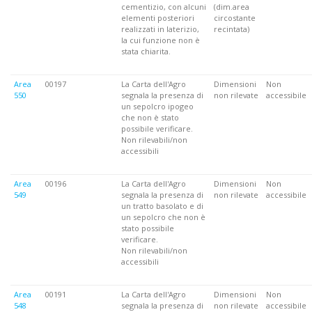
cementizio, con alcuni
(dim.area
elementi posteriori
circostante
realizzati in laterizio,
recintata)
la cui funzione non è
stata chiarita.
Area
00197
La Carta dell'Agro
Dimensioni
Non
550
segnala la presenza di
non rilevate
accessibile
un sepolcro ipogeo
che non è stato
possibile verificare.
Non rilevabili/non
accessibili
Area
00196
La Carta dell'Agro
Dimensioni
Non
549
segnala la presenza di
non rilevate
accessibile
un tratto basolato e di
un sepolcro che non è
stato possibile
verificare.
Non rilevabili/non
accessibili
Area
00191
La Carta dell'Agro
Dimensioni
Non
548
segnala la presenza di
non rilevate
accessibile