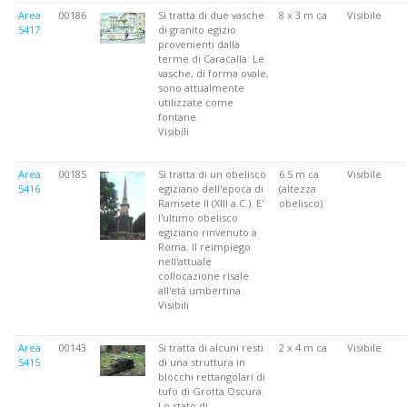
Area
00186
Si tratta di due vasche
8 x 3 m ca
Visibile
5417
di granito egizio
provenienti dalla
terme di Caracalla. Le
vasche, di forma ovale,
sono attualmente
utilizzate come
fontane.
Visibili
Area
00185
Si tratta di un obelisco
6.5 m ca
Visibile
5416
egiziano dell'epoca di
(altezza
Ramsete II (XIII a.C.). E'
obelisco)
l'ultimo obelisco
egiziano rinvenuto a
Roma. Il reimpiego
nell'attuale
collocazione risale
all'età umbertina.
Visibili
Area
00143
Si tratta di alcuni resti
2 x 4 m ca
Visibile
5415
di una struttura in
blocchi rettangolari di
tufo di Grotta Oscura.
Lo stato di