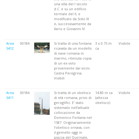
una villa del I secolo
d.C. e su un edificio
termale del II, e
modificato da Sisto III
e, successivamente da
Ilario e Giovanni IV.
Area
00184
Si tratta di una fontana
3 x 0.75 m
Visibile
5412
ricavata da un modello
ca
di nave romana in
marmo, ritenuta copia
di un ex-voto
proveniente dai vicini
Castra Peregrina.
Visibili
Area
00184
Si tratta di un obelisco
14.80 m ca
Visibile
5411
di età romana, privo di
(altezza
geroglifici. E' stato
obelisco)
sistemato nell'attuale
collocazione da
Domenico Fontana nel
1587. Originariamente
l'obelisco ornava, con
il gemello oggi in
piazza del Quirinale,