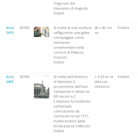
l'ingresso del
mausoleo di Augusto.
Visibili
Area
00186
Si tratta di una scultura
60 x 60 cm
Visibile
5410
raffigurante una gatta,
ca
reimpiagata come
elemento
ornamentale nella
cornice di Palazzo
Grazioli.
Visibili
Area
00186
Si tratta dell'obelisco
+ 6.35 m ca
Visibile
5409
di Ramsete II,
(altezza
proveniente dall'Iseo
obelisco)
Campense e datato al
XIII secolo a.C.
L'obelisco fu trasferito
nell'attuale
collocazione da
Clemente XI nel 1711,
trasferendolo dalla
vicina piazza S.Macuto.
Visibili