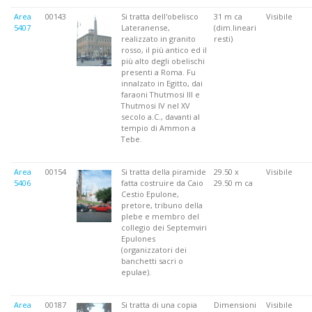
Area
00143
Si tratta dell'obelisco
31 m ca
Visibile
5407
Lateranense,
(dim.lineari
realizzato in granito
resti)
rosso, il più antico ed il
più alto degli obelischi
presenti a Roma. Fu
innalzato in Egitto, dai
faraoni Thutmosi III e
Thutmosi IV nel XV
secolo a.C., davanti al
tempio di Ammon a
Tebe.
Area
00154
Si tratta della piramide
29.50 x
Visibile
5406
fatta costruire da Caio
29.50 m ca
Cestio Epulone,
pretore, tribuno della
plebe e membro del
collegio dei Septemviri
Epulones
(organizzatori dei
banchetti sacri o
epulae).
Area
00187
Si tratta di una copia
Dimensioni
Visibile