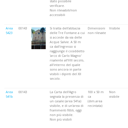
stato possibile
verificare.
Non rilevabili/non
accessibili
Area
00143
Si tratta dell'abbazia
Dimensioni
Visibile
5423
delle Tre Fontane a cui
non rilevate
si accede da via delle
Acque Salvie. A 50 m
ca dall'ingresso si
raggiunge il cosiddetto
'arco di Carlo Magno'
risalente all'VIII secolo,
all'interno del quale
sono ancora in parte
visibili i dipinti del XII
secolo.
Area
00143
La Carta dell'Agro
100 x 50 m
Non
541b
segnala la presenza di
ca
visibile
un casale (area 541a)
(dim.area
visibile, e di un'area di
recintata)
frammenti fittili, oggi
non più visibile.
Non più visibili