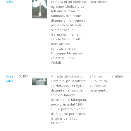
5403
romana di un obelisco
non rilevate
egiziano (dedicato da
Adriano al favorito
Antinoo), di piccole
dimensioni, rinvenuto
presso la basilica di
Santa Croce in
Gerusalemme nel
secolo XVI ed eretto
nella attuale
collocazione da
Giuseppe Marini per
volere di Pio VII.
Visibili
Area
00187
Si tratta dell'obelisco
24 m ca
Visibile
5402
Flaminio, già innalzato
(36.50 m ca
ad Heliopolis in Egitto,
compreso il
davanti al tempio del
basamento)
sole dei faraoni
Ramsete II e Mineptah,
poco prima del 1200
a.C., e portato a Roma
da Augusto per ornare
la spina del Circo
Massimo.