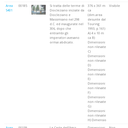
Area
00185
Si tratta delle terme di
376 x 361 m
Visibile
5401
Diocleziano iniziate da
ca
Diocleziano e
(dim.area
Massimiano nel 298
desunte dal
d.C. ed inaugurate nel
Touring
306, dopo che
1993, p.161)
entrambi gli
A) 4 x 10 m
imperatori avevano
ca B)
ormai abdicato.
Dimensioni
non rilevate
C)
Dimensioni
non rilevate
D)
Dimensioni
non rilevate
E)
Dimensioni
non rilevate
F)
Dimensioni
non rilevate
G)
Dimensioni
non rilevate
H) Dimensio
Area
00159
La Carta dell’Agro
Dimensioni
Non