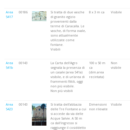
Area
00186
Si tratta di due vasche
8 x 3 m ca
Visibile
5417
di granito egizio
provenienti dalla
terme di Caracalla. Le
vasche, di forma ovale,
sono attualmente
utilizzate come
fontane.
Visibili
Area
00143
La Carta dell'Agro
100 x 50 m
Non
541b
segnala la presenza di
ca
visibile
un casale (area 541a)
(dim.area
visibile, e di un'area di
recintata)
frammenti fittili, oggi
non più visibile.
Non più visibili
Area
00143
Si tratta dell'abbazia
Dimensioni
Visibile
5423
delle Tre Fontane a cui
non rilevate
si accede da via delle
Acque Salvie. A 50 m
ca dall'ingresso si
raggiunge il cosiddetto