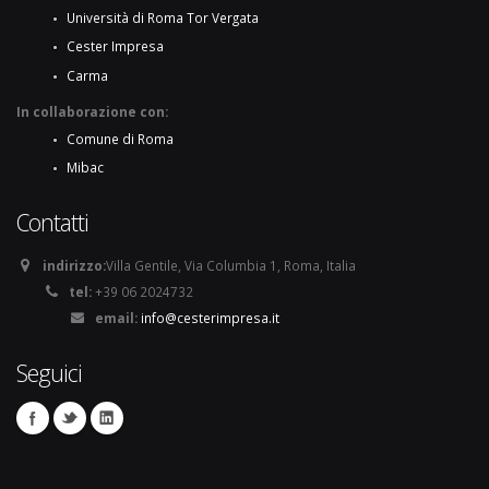
Università di Roma Tor Vergata
Cester Impresa
Carma
In collaborazione con:
Comune di Roma
Mibac
Contatti
indirizzo:
Villa Gentile, Via Columbia 1, Roma, Italia
tel:
+39 06 2024732
email:
info@cesterimpresa.it
Seguici