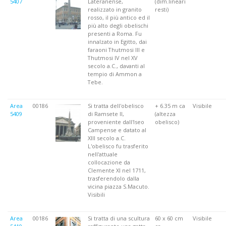
5407
Lateranense,
(dim.lineari
realizzato in granito
resti)
rosso, il più antico ed il
più alto degli obelischi
presenti a Roma. Fu
innalzato in Egitto, dai
faraoni Thutmosi III e
Thutmosi IV nel XV
secolo a.C., davanti al
tempio di Ammon a
Tebe.
Area
00186
Si tratta dell'obelisco
+ 6.35 m ca
Visibile
5409
di Ramsete II,
(altezza
proveniente dall'Iseo
obelisco)
Campense e datato al
XIII secolo a.C.
L'obelisco fu trasferito
nell'attuale
collocazione da
Clemente XI nel 1711,
trasferendolo dalla
vicina piazza S.Macuto.
Visibili
Area
00186
Si tratta di una scultura
60 x 60 cm
Visibile