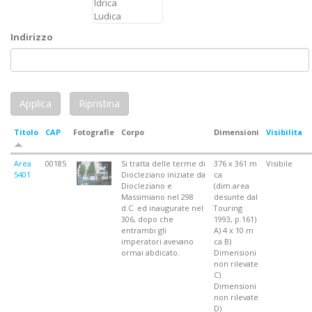
Indirizzo
Titolo
CAP
Fotografie
Corpo
Dimensioni
Visibilita
Area
00185
Si tratta delle terme di
376 x 361 m
Visibile
5401
Diocleziano iniziate da
ca
Diocleziano e
(dim.area
Massimiano nel 298
desunte dal
d.C. ed inaugurate nel
Touring
306, dopo che
1993, p.161)
entrambi gli
A) 4 x 10 m
imperatori avevano
ca B)
ormai abdicato.
Dimensioni
non rilevate
C)
Dimensioni
non rilevate
D)