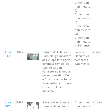
Dimensioni
non rilevate
E)
Dimensioni
non rilevate
F)
Dimensioni
non rilevate
G)
Dimensioni
non rilevate
H) Dimensio
Area
00187
Si tratta dell'obelisco
24 m ca
Visibile
5402
Flaminio, già innalzato
(36.50 m ca
ad Heliopolis in Egitto,
compreso il
davanti al tempio del
basamento)
sole dei faraoni
Ramsete II e Mineptah,
poco prima del 1200
a.C., e portato a Roma
da Augusto per ornare
la spina del Circo
Massimo.
Area
00187
Si tratta di una copia
Dimensioni
Visibile
5403
romana di un obelisco
non rilevate