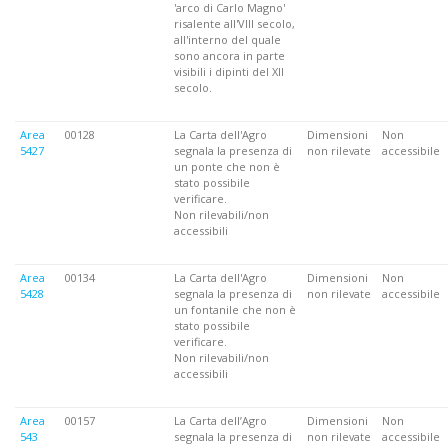
'arco di Carlo Magno'
risalente all'VIII secolo,
all'interno del quale
sono ancora in parte
visibili i dipinti del XII
secolo.
Area
00128
La Carta dell'Agro
Dimensioni
Non
5427
segnala la presenza di
non rilevate
accessibile
un ponte che non è
stato possibile
verificare.
Non rilevabili/non
accessibili
Area
00134
La Carta dell'Agro
Dimensioni
Non
5428
segnala la presenza di
non rilevate
accessibile
un fontanile che non è
stato possibile
verificare.
Non rilevabili/non
accessibili
Area
00157
La Carta dell’Agro
Dimensioni
Non
543
segnala la presenza di
non rilevate
accessibile