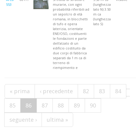
553
murarie, con ogni
(lunghezza
probabilità riferibili ad
lato N) 3.50
un sepolcro di età
m ca
romana, in blocchetti
(lunghezza
di tufo e opera
lato S)
laterizia, orientate
ENE/OSO, costituenti
le fondazioni e parte
dell'alzato di un
edificio costituito da
due corpi di fabbrica
separati da 1 m ca di
terreno di
riempimento e
Pagine
…
« prima
‹ precedente
82
83
84
…
85
86
87
88
89
90
seguente ›
ultima »