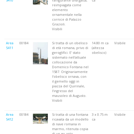
5410
raffigurante una gatta,
ca
reimpiagata come
elemento
ornamentale nella
cornice di Palazzo
Grazioli.
Visibili
Area
00184
Si tratta di un obelisco
14.80 m ca
Visibile
5411
di età romana, privo di
(altezza
geroglifici. E' stato
obelisco)
sistemato nell'attuale
collocazione da
Domenico Fontana nel
1587. Originariamente
l'obelisco ornava, con
il gemello oggi in
piazza del Quirinale,
l'ingresso del
mausoleo di Augusto.
Visibili
Area
00184
Si tratta di una fontana
3 x 0.75 m
Visibile
5412
ricavata da un modello
ca
di nave romana in
marmo, ritenuta copia
di un ex-voto