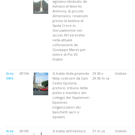
egiziano (dedicato da
Adriano al favorito
Antinoo), di piccole
dimensioni, rinvenuto
presso la basilica di
Santa Croce in
Gerusalemme nel
secolo XVI ed eretto
nella attuale
collocazione da
Giuseppe Marini per
volere di Pio VII.
Visibili
Area
00154
Si tratta della piramide
29.50 x
Visibile
5406
fatta costruire da Caio
29.50 m ca
Cestio Epulone,
pretore, tribuno della
plebe e membro del
collegio dei Septemviri
Epulones
(organizzatori dei
banchetti sacri o
epulae).
Area
00143
Si tratta dell'obelisco
31 m ca
Visibile