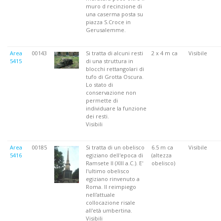
muro d recinzione di
una caserma posta su
piazza S.Croce in
Gerusalemme.
Area
00143
Si tratta di alcuni resti
2 x 4 m ca
Visibile
5415
di una struttura in
blocchi rettangolari di
tufo di Grotta Oscura.
Lo stato di
conservazione non
permette di
individuare la funzione
dei resti.
Visibili
Area
00185
Si tratta di un obelisco
6.5 m ca
Visibile
5416
egiziano dell'epoca di
(altezza
Ramsete II (XIII a.C.). E'
obelisco)
l'ultimo obelisco
egiziano rinvenuto a
Roma. Il reimpiego
nell'attuale
collocazione risale
all'età umbertina.
Visibili