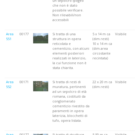
un sepolcro ipogeo
che non è stato
possibile verificare.
Non rilevabili/non
accessibili
Area
00177
Si tratta di una
5 x 14 m ca
Visibile
551
struttura in opera
(dim.resti)
reticolata e
10 x 14 m ca
cementizio, con alcuni
(dim.area
elementi posteriori
circostante
realizzati in laterizio,
recintata)
la cui funzione non è
stata chiarita.
Area
00171
Si tratta di resti di
22 x 20 m ca
Visibile
552
muratura, pertinenti
(dim.resti)
ad un sepolcro di età
romana, costituiti da
conglomerato
cementizio rivestito da
paramenti in opera
laterizia, blocchetti di
tufo, opera listata.
Area
00177
Si tratta di strutture
5.50 m ca
Visibile