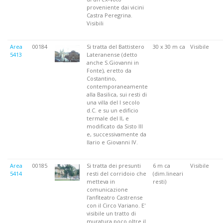
proveniente dai vicini
Castra Peregrina.
Visibili
Area
00184
Si tratta del Battistero
30 x 30 m ca
Visibile
5413
Lateranense (detto
anche S.Giovanni in
Fonte), eretto da
Costantino,
contemporaneamente
alla Basilica, sui resti di
una villa del I secolo
d.C. e su un edificio
termale del II, e
modificato da Sisto III
e, successivamente da
Ilario e Giovanni IV.
Area
00185
Si tratta dei presunti
6 m ca
Visibile
5414
resti del corridoio che
(dim.lineari
metteva in
resti)
comunicazione
l'anfiteatro Castrense
con il Circo Variano. E'
visibile un tratto di
muratura poco oltre il