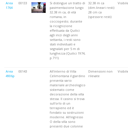
Area
00133
Si distingue un tratto di
32.38 m ca
Visibil
1764
pavimentazione lungo
(dim.lineari resti)
32.38 m ca, di età
28 cm ca
romana, in
(spessore resti)
cocciopesto; durante
la ricognizione
effettuata da Quilici
agli inizi degli anni
settanta, i resti sono
stati individuati e
segnalati per 5 m di
lunghezza (Quilici 1974,
p.711).
Area
00143
All'interno di Villa
Dimensioni non
Visibil
4906p
Celimontana il giardino
rilevate
presenta vario
materiale archeologico
sistemato come
decorazione della villa
stessa. Il casino si trova
sull'orlo di un
terrapieno ed è
fondato su sostruzioni
moderne. All'ingresso
O della villa sono
presenti due colonne