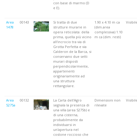
con base di marmo (D
e E).
Area
00143
Si tratta di due
1.90 x 4.10 m ca
Visibil
1478
strutture murarie in
(dim.area
opera reticolata: della
complessiva) 1.10
prima, quella più vicino
m ca (dim. resti)
all'incrocio tra via di
Grotta Perfetta e via
Calderon de la Barca, si
conservano due setti
murari disposti
perpendicolarmente,
appartenenti
originariamente ad
una struttura
rettangolare.
Area
00132
La Carta dell'Agro
Dimensioni non
Visibil
5275a
segnala la presenza di
rilevate
una villa (area 5275b) e
di una cisterna,
probabilmente da
individuarsi in
un'apertura nel
costone roccioso che