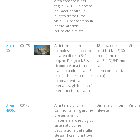
area compresa nel
foglio 14 H II. Le arcate
dell'acquedotto, in
questo tratto tutte
visibili, si presentano in
opera laterizia,
reticolata e mista.
Area
00175
All'interno di un
18 m ca (dim.
Visibil
301
complesso che occupa
resti lati N e S) 30
un'area di circa 540
m ca (dim. resti
mq, nell'angolo NE, si
lati E e O) 540 mq
riconosce una torre a
ca
pianta quadrata (lato 8
(dim.complessive
m ca), che presenta un
area)
coronamento a
merlatura ghibellina (4
merli su ciascun lato).
Area
00143
All'interno di Villa
Dimensioni non
Visibil
4906c
Celimontana il giardino
rilevate
presenta vario
materiale archeologico
sistemato come
decorazione della villa
stessa. Il casino si trova