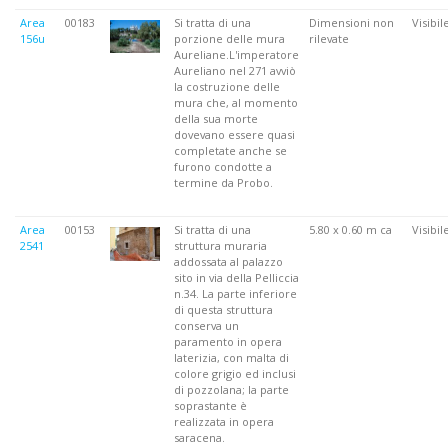
Area
00183
Si tratta di una
Dimensioni non
Visibil
156u
porzione delle mura
rilevate
Aureliane.L'imperatore
Aureliano nel 271 avviò
la costruzione delle
mura che, al momento
della sua morte
dovevano essere quasi
completate anche se
furono condotte a
termine da Probo.
Area
00153
Si tratta di una
5.80 x 0.60 m ca
Visibil
2541
struttura muraria
addossata al palazzo
sito in via della Pelliccia
n.34. La parte inferiore
di questa struttura
conserva un
paramento in opera
laterizia, con malta di
colore grigio ed inclusi
di pozzolana; la parte
soprastante è
realizzata in opera
saracena.