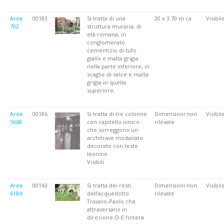
Area
00183
Si tratta di una
20 x 3.70 m ca
Visibil
702
struttura muraria, di
età romana, in
conglomerato
cementizio di tufo
giallo e malta grigia
nella parte inferiore, in
scaglie di selce e malta
grigia in quella
superiore.
Area
00186
Si tratta di tre colonne
Dimensioni non
Visibil
5668
con capitello ionico
rilevate
che sorreggono un
architrave modanato
decorato con teste
leonine.
Visibili
Area
00143
Si tratta dei resti
Dimensioni non
Visibil
618d
dell'acquedotto
rilevate
Traiano-Paolo che
attraversano in
direzione O-E l'intera