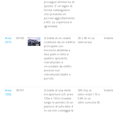
prosegue all'interno di
questo. E' un taglio di
forma rettangolare
che presenta un
piccolo aggrottamento
a NO. La copertura è
sgretolata.
Area
00143
Si tratta di un casale
30 x 40 m ca
Visibil
2375
costituito da un edificio
(dim.area)
principale con
funzione abitativa a
due piani e tetto a
quattro spioventi,
ristrutturato e
circondato da edifici
annessi non
ristrutturati (stalle o
porcili).
Area
00191
Si tratta di una delle
300 mq ca
Visibil
133b
tre aperture (cfr aree
(dim.resti) 1.10 x
133a e 133c) ricavate
0.80 m ca
lungo le pendici di un
(dim.cunicolo B)
pianoro di tufo (alto 4
m ca) che costeggia la