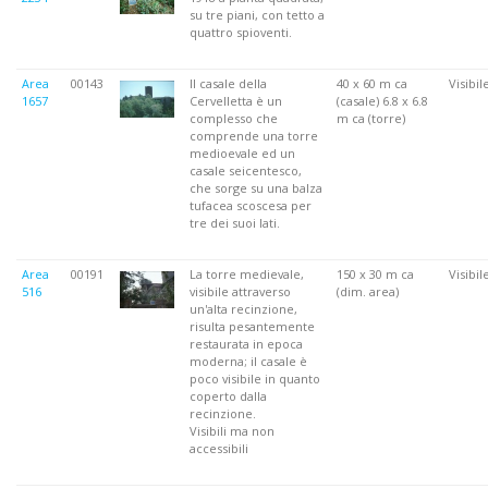
su tre piani, con tetto a
quattro spioventi.
Area
00143
Il casale della
40 x 60 m ca
Visibil
1657
Cervelletta è un
(casale) 6.8 x 6.8
complesso che
m ca (torre)
comprende una torre
medioevale ed un
casale seicentesco,
che sorge su una balza
tufacea scoscesa per
tre dei suoi lati.
Area
00191
La torre medievale,
150 x 30 m ca
Visibil
516
visibile attraverso
(dim. area)
un'alta recinzione,
risulta pesantemente
restaurata in epoca
moderna; il casale è
poco visibile in quanto
coperto dalla
recinzione.
Visibili ma non
accessibili