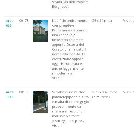
strada (via dell'Inviolata
Borghese).
Area
00173
L'edificio anticamente
25 x 14 m ca
Visibil
685
comprendeva
l'abitazione del curato,
una cappella e
un'osteria chiamata
appunto Osteria del
Curato, che ha dato il
nome alla località. La
costruzione appare
oggi ristrutturata e
anche leggermente
rimodernata.
Visibili
Area
00189
Si tratta di un nucleo
2.70 x 1.60 m ca
Visibil
1816
parallelepipedo di tufo
(dim. resti)
e malta di colore grigio
probabilmente da
riferirsi ai resti di un
mausoleo a torre
(Touring 1993, p. 347).
Visibili