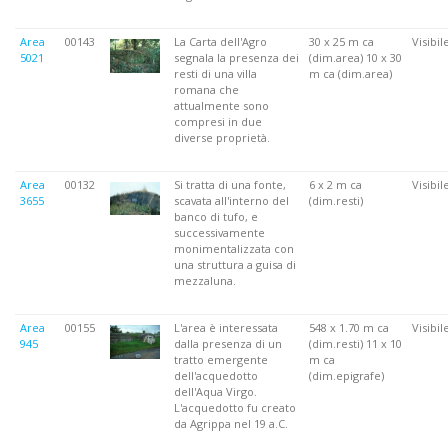
Area
00143
La Carta dell'Agro
30 x 25 m ca
Visibil
5021
segnala la presenza dei
(dim.area) 10 x 30
resti di una villa
m ca (dim.area)
romana che
attualmente sono
compresi in due
diverse proprietà.
Area
00132
Si tratta di una fonte,
6 x 2 m ca
Visibil
3655
scavata all'interno del
(dim.resti)
banco di tufo, e
successivamente
monimentalizzata con
una struttura a guisa di
mezzaluna.
Area
00155
L'area è interessata
548 x 1.70 m ca
Visibil
945
dalla presenza di un
(dim.resti) 11 x 10
tratto emergente
m ca
dell'acquedotto
(dim.epigrafe)
dell'Aqua Virgo.
L'acquedotto fu creato
da Agrippa nel 19 a.C.