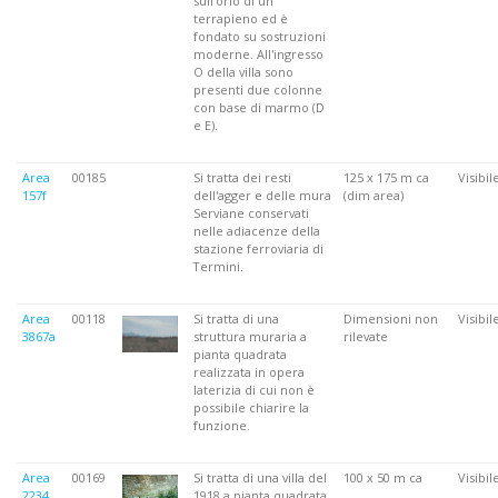
sull'orlo di un
terrapieno ed è
fondato su sostruzioni
moderne. All'ingresso
O della villa sono
presenti due colonne
con base di marmo (D
e E).
Area
00185
Si tratta dei resti
125 x 175 m ca
Visibil
157f
dell'agger e delle mura
(dim area)
Serviane conservati
nelle adiacenze della
stazione ferroviaria di
Termini.
Area
00118
Si tratta di una
Dimensioni non
Visibil
3867a
struttura muraria a
rilevate
pianta quadrata
realizzata in opera
laterizia di cui non è
possibile chiarire la
funzione.
Area
00169
Si tratta di una villa del
100 x 50 m ca
Visibil
2234
1918 a pianta quadrata,