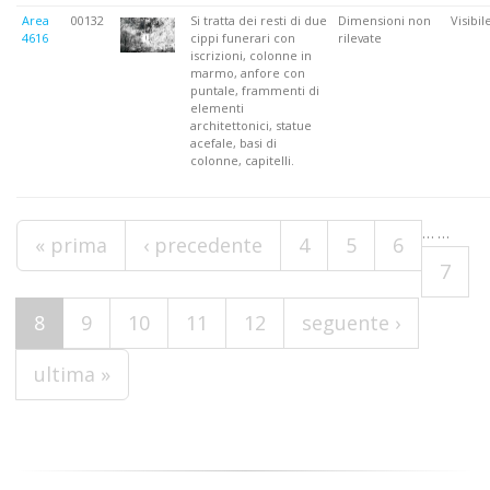
Area
00132
Si tratta dei resti di due
Dimensioni non
Visibil
4616
cippi funerari con
rilevate
iscrizioni, colonne in
marmo, anfore con
puntale, frammenti di
elementi
architettonici, statue
acefale, basi di
colonne, capitelli.
Pagine
…
…
« prima
‹ precedente
4
5
6
7
8
9
10
11
12
seguente ›
ultima »