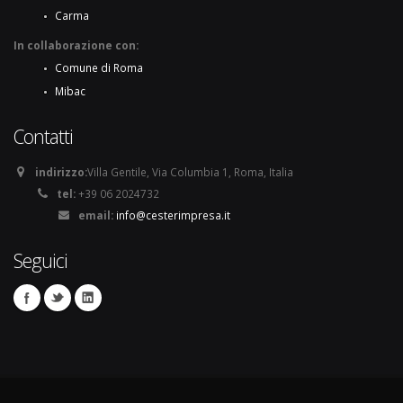
Carma
In collaborazione con:
Comune di Roma
Mibac
Contatti
indirizzo:
Villa Gentile, Via Columbia 1, Roma, Italia
tel:
+39 06 2024732
email:
info@cesterimpresa.it
Seguici