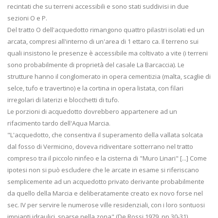
recintati che su terreni accessibili e sono stati suddivisi in due
sezioni O e P.
Del tratto O dell'acquedotto rimangono quattro pilastri isolati ed un
arcata, compresi all'interno di un'area di 1 ettaro ca. Il terreno sui
quali insistono le presenze è accessibile ma coltivato a vite (i terreni
sono probabilmente di proprietà del casale La Barcaccia). Le
strutture hanno il conglomerato in opera cementizia (malta, scaglie di
selce, tufo e travertino) e la cortina in opera listata, con filari
irregolari di laterizi e blocchetti di tufo.
Le porzioni di acquedotto dovrebbero appartenere ad un
rifacimento tardo dell'Aqua Marcia.
"L'acquedotto, che consentiva il superamento della vallata solcata
dal fosso di Vermicino, doveva ridiventare sotterrano nel tratto
compreso tra il piccolo ninfeo e la cisterna di "Muro Linari" [...] Come
ipotesi non si può escludere che le arcate in esame si riferiscano
semplicemente ad un acquedotto privato derivante probabilmente
da quello della Marcia e deliberatamente creato ex novo forse nel
sec. IV per servire le numerose ville residenziali, con i loro sontuosi
impianti idraulici, sparse nella zona" (De Rossi 1979, pp.30-31).