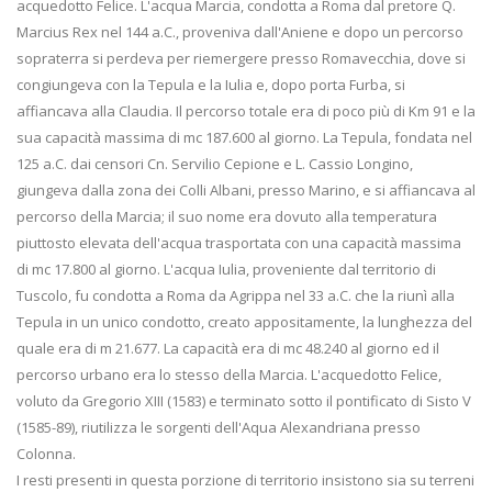
acquedotto Felice. L'acqua Marcia, condotta a Roma dal pretore Q.
Marcius Rex nel 144 a.C., proveniva dall'Aniene e dopo un percorso
sopraterra si perdeva per riemergere presso Romavecchia, dove si
congiungeva con la Tepula e la Iulia e, dopo porta Furba, si
affiancava alla Claudia. Il percorso totale era di poco più di Km 91 e la
sua capacità massima di mc 187.600 al giorno. La Tepula, fondata nel
125 a.C. dai censori Cn. Servilio Cepione e L. Cassio Longino,
giungeva dalla zona dei Colli Albani, presso Marino, e si affiancava al
percorso della Marcia; il suo nome era dovuto alla temperatura
piuttosto elevata dell'acqua trasportata con una capacità massima
di mc 17.800 al giorno. L'acqua Iulia, proveniente dal territorio di
Tuscolo, fu condotta a Roma da Agrippa nel 33 a.C. che la riunì alla
Tepula in un unico condotto, creato appositamente, la lunghezza del
quale era di m 21.677. La capacità era di mc 48.240 al giorno ed il
percorso urbano era lo stesso della Marcia. L'acquedotto Felice,
voluto da Gregorio XIII (1583) e terminato sotto il pontificato di Sisto V
(1585-89), riutilizza le sorgenti dell'Aqua Alexandriana presso
Colonna.
I resti presenti in questa porzione di territorio insistono sia su terreni