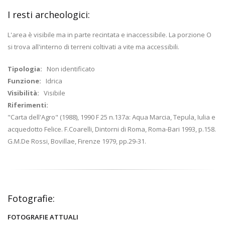
I resti archeologici:
L'area è visibile ma in parte recintata e inaccessibile. La porzione O
si trova all'interno di terreni coltivati a vite ma accessibili.
Tipologia:
Non identificato
Funzione:
Idrica
Visibilità:
Visibile
Riferimenti:
"Carta dell'Agro" (1988), 1990 F 25 n.137a: Aqua Marcia, Tepula, Iulia e
acquedotto Felice. F.Coarelli, Dintorni di Roma, Roma-Bari 1993, p.158.
G.M.De Rossi, Bovillae, Firenze 1979, pp.29-31.
Fotografie:
FOTOGRAFIE ATTUALI