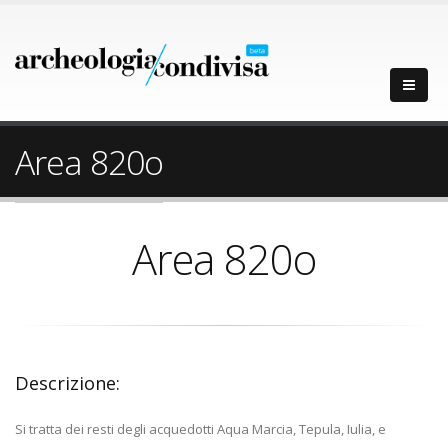
Area 820o
Area 820o
Descrizione:
Si tratta dei resti degli acquedotti Aqua Marcia, Tepula, Iulia, e