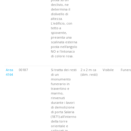
declivio, ne
determina il
dislivello di
altezza.
L'edificio, con
tetto a
spiovente,
presenta una
scalinata esterna
posta nell'angolo
NO e l'intonaco
di colore rosa.
Area
00187
Si tratta dei resti
2 x 2 m ca
Visibile
Funera
4164
di un
(dim. resti)
monumento
funerario in
travertino e
marmo,
rinvenuti
durante i lavori
di demolizione
di porta Salaria
(1871) all'interno
della torre
orientale e
collocati in