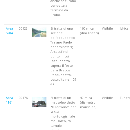
anche se furono
condotte a
termine da
Probo.
Area
00123
Si tratta di una
160 m ca
Visibile
Idrica
5204
sezione
(dim.lineari)
dell'acquedotto
Traiano-Paolo
denominata 'gli
Arcacci' nel
punto in cui
l'acquedotto
supera il fosso
della Breccia.
L'acquedotto,
costruito nel 109
a.C.
Area
00176
Si tratta di un
42 m ca
Visibile
Funera
1161
mausoleo detto
(diametro
"Il Torrione" per
mausoleo)
la sua
morfologia; tale
mausoleo, "a
tumulo