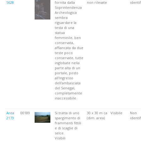
5628
fornita dalla
non rilevate
identif
Soprintendenza
Archeologica
sembra
riguardare la
testa di una
statua
femminile, ben
conservata,
affiancata da due
teste poco
conservate, tutte
inglobate nella
parte alta di un
portale, posto
all'ingresso
dell'ambasciata
del Senegal,
completamente
inaccessibile.
Area
00189
Si tratta di uno
30 x 30 m ca
Visibile
Non
2173
spargimento di
(dim. area)
identif
frammenti fittili
e di scaglie di
selce.
Visibili