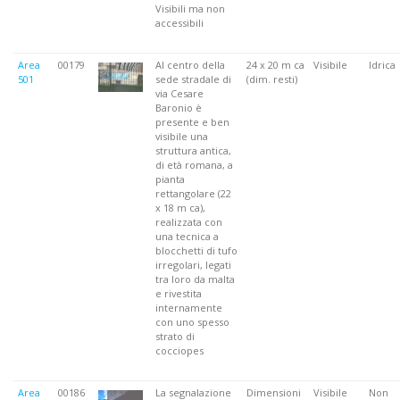
Visibili ma non
accessibili
Area
00179
Al centro della
24 x 20 m ca
Visibile
Idrica
501
sede stradale di
(dim. resti)
via Cesare
Baronio è
presente e ben
visibile una
struttura antica,
di età romana, a
pianta
rettangolare (22
x 18 m ca),
realizzata con
una tecnica a
blocchetti di tufo
irregolari, legati
tra loro da malta
e rivestita
internamente
con uno spesso
strato di
cocciopes
Area
00186
La segnalazione
Dimensioni
Visibile
Non