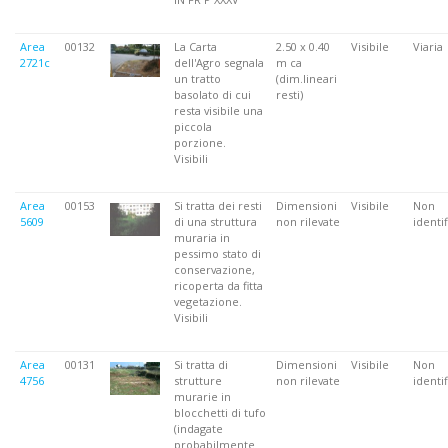
Area
00132
La Carta
2.50 x 0.40
Visibile
Viaria
2721c
dell'Agro segnala
m ca
un tratto
(dim.lineari
basolato di cui
resti)
resta visibile una
piccola
porzione.
Visibili
Area
00153
Si tratta dei resti
Dimensioni
Visibile
Non
5609
di una struttura
non rilevate
identif
muraria in
pessimo stato di
conservazione,
ricoperta da fitta
vegetazione.
Visibili
Area
00131
Si tratta di
Dimensioni
Visibile
Non
4756
strutture
non rilevate
identif
murarie in
blocchetti di tufo
(indagate
probabilmente