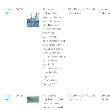
Area
00186
Si tratta
25 x 15 m ca
Visibile
Non
4801
dell'obelisco in
(dim.area)
identif
granito che orna
la fontana dei
Quattro Fiumi in
piazza Navona,
opera di
G.L.Bernini.
Erroneamente si
è considerato
l'obelisco come
elemento di
ornamento della
spina dello
stadio di
Domiziano, da
questi fatto
tagliare e
trasportare
dall'Egitto.
Area
00156
Nel cortile
27 x 16 m ca
Visibile
Abitati
1021
dell'Istituto J.Von
(dim.resti)
Produt
Newman sono
conservati resti