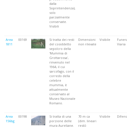
dalla
Soprintendenza),
solo
parzialmente
conservate.
Visibili
Area
00169
Si tratta dei resti
Dimensioni
Visibile
Funera
1811
del cosiddetto
non rilevate
Viaria
sepolcro della
'Mummia di
Grottarossa',
rinvenuto nel
1964, il cui
sarcofago, con il
corredo della
celebre
mummia, è
attualmente
conservato al
Museo Nazionale
Romano.
Area
00198
Si tratta di una
70 m ca
Visibile
Difens
156bg
porzione delle
(dim. lineari
mura Aureliane.
resti)