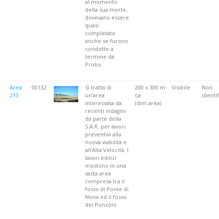
al momento
della sua morte,
dovevano essere
quasi
completate
anche se furono
condotte a
termine da
Probo.
Area
00132
Si tratta di
200 x 300 m
Visibile
Non
213
un'area
ca
identif
interessata da
(dim.area)
recenti indagini
da parte della
S.A.R. per lavori
preventivi alla
nuova viabilità e
all'Alta Velocità. I
lavori edilizi
insistono in una
vasta area
compresa tra il
fosso di Ponte di
Nona ed il fosso
dei Ponzoni.