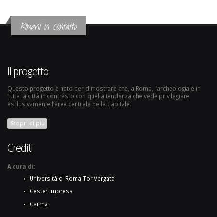
Rimani in contatto
Il progetto
Questo progetto è nato per dimostrare che, a Roma, l’archeologia è in
tutta la città in contrasto con quella tendenza che vede privilegiare
esclusivamente l’area centrale della Capitale.
Scopri di più
Crediti
A cura di:
Università di Roma Tor Vergata
Cester Impresa
Carma