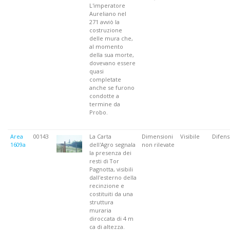
L'imperatore
Aureliano nel
271 avviò la
costruzione
delle mura che,
al momento
della sua morte,
dovevano essere
quasi
completate
anche se furono
condotte a
termine da
Probo.
Area
00143
La Carta
Dimensioni
Visibile
Difens
1609a
dell'Agro segnala
non rilevate
la presenza dei
resti di Tor
Pagnotta, visibili
dall'esterno della
recinzione e
costituiti da una
struttura
muraria
diroccata di 4 m
ca di altezza.