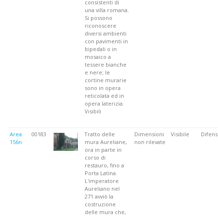
consistenti di
una villa romana.
Si possono
riconoscere
diversi ambienti
con pavimenti in
bipedali o in
mosaico a
tessere bianche
e nere; le
cortine murarie
sono in opera
reticolata ed in
opera laterizia.
Visibili
Area
00183
Tratto delle
Dimensioni
Visibile
Difens
156n
mura Aureliane,
non rilevate
ora in parte in
corso di
restauro, fino a
Porta Latina.
L'imperatore
Aureliano nel
271 avviò la
costruzione
delle mura che,