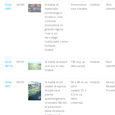
Area
00186
Si tratta di
Dimensioni
Visibile
Non
5693
materiale
non rilevate
identif
archeologico
erratico: una
colonna
monolitica in
granito egizio
rosa e un
sarcofago
riutilizzato come
fontana.
Visibili
Area
00131
Si tratta di basoli
150 mq ca
Visibile
Non
4071b
non più in situ.
(dim.area)
identif
Visibili
Area
00133
Si tratta di un
30 x 40 m ca
Visibile
Idrica,
395
casale di epoca
(dim.
Abitati
moderna a
casale) 10 x
Produt
pianta
6.5 m ca
quadrangolare,
(dim.
orientato NE/SO;
cisterna)
la posizione
della struttura,
posta su un