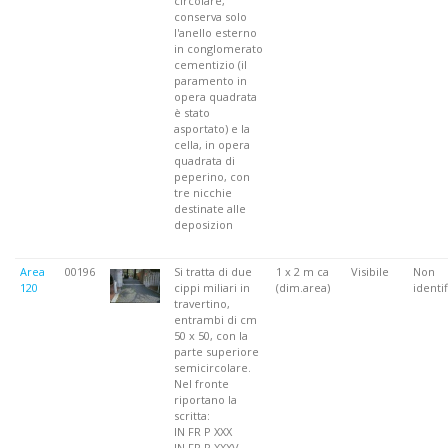
circolare,
conserva solo
l'anello esterno
in conglomerato
cementizio (il
paramento in
opera quadrata
è stato
asportato) e la
cella, in opera
quadrata di
peperino, con
tre nicchie
destinate alle
deposizion
Area
00196
Si tratta di due
1 x 2 m ca
Visibile
Non
120
cippi miliari in
(dim.area)
identif
travertino,
entrambi di cm
50 x 50, con la
parte superiore
semicircolare.
Nel fronte
riportano la
scritta:
IN FR P XXX
IN FR P XXXV