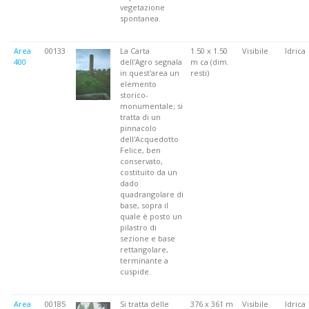
vegetazione
spontanea.
Area
00133
La Carta
1.50 x 1.50
Visibile
Idrica
400
dell'Agro segnala
m ca (dim.
in quest'area un
resti)
elemento
storico-
monumentale; si
tratta di un
pinnacolo
dell'Acquedotto
Felice, ben
conservato,
costituito da un
dado
quadrangolare di
base, sopra il
quale è posto un
pilastro di
sezione e base
rettangolare,
terminante a
cuspide.
Area
00185
Si tratta delle
376 x 361 m
Visibile
Idrica