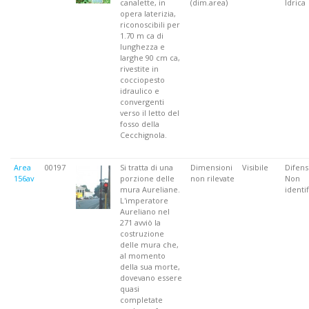
canalette, in
(dim.area)
Idrica
opera laterizia,
riconoscibili per
1.70 m ca di
lunghezza e
larghe 90 cm ca,
rivestite in
cocciopesto
idraulico e
convergenti
verso il letto del
fosso della
Cecchignola.
Area
00197
Si tratta di una
Dimensioni
Visibile
Difens
156av
porzione delle
non rilevate
Non
mura Aureliane.
identif
L'imperatore
Aureliano nel
271 avviò la
costruzione
delle mura che,
al momento
della sua morte,
dovevano essere
quasi
completate