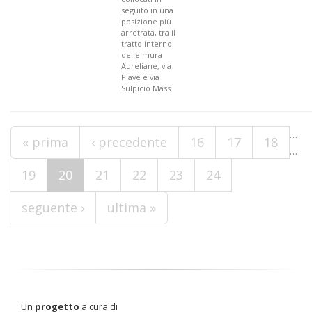
seguito in una
posizione più
arretrata, tra il
tratto interno
delle mura
Aureliane, via
Piave e via
Sulpicio Mass
Pagine
…
« prima
‹ precedente
16
17
18
…
19
20
21
22
23
24
seguente ›
ultima »
Un
progetto
a cura di