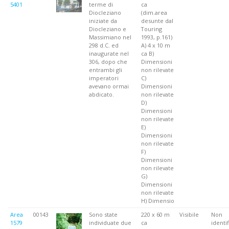
5401
terme di
ca
Diocleziano
(dim.area
iniziate da
desunte dal
Diocleziano e
Touring
Massimiano nel
1993, p.161)
298 d.C. ed
A) 4 x 10 m
inaugurate nel
ca B)
306, dopo che
Dimensioni
entrambi gli
non rilevate
imperatori
C)
avevano ormai
Dimensioni
abdicato.
non rilevate
D)
Dimensioni
non rilevate
E)
Dimensioni
non rilevate
F)
Dimensioni
non rilevate
G)
Dimensioni
non rilevate
H) Dimensio
Area
00143
Sono state
220 x 60 m
Visibile
Non
1579
individuate due
ca
identif