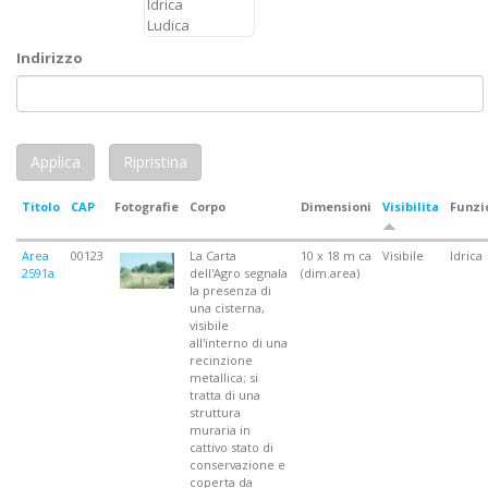
Indirizzo
Titolo
CAP
Fotografie
Corpo
Dimensioni
Visibilita
Funzi
Area
00123
La Carta
10 x 18 m ca
Visibile
Idrica
2591a
dell'Agro segnala
(dim.area)
la presenza di
una cisterna,
visibile
all'interno di una
recinzione
metallica; si
tratta di una
struttura
muraria in
cattivo stato di
conservazione e
coperta da