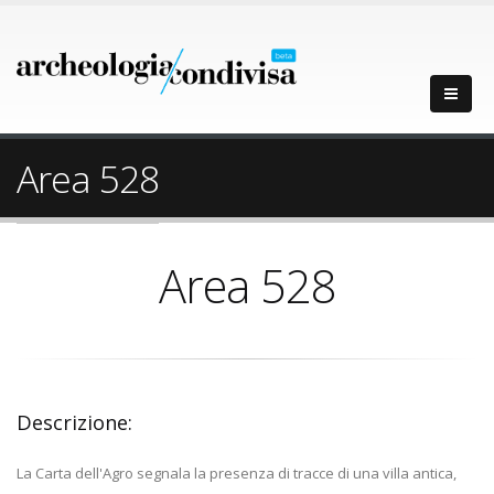
Area 528
Area 528
Descrizione:
La Carta dell'Agro segnala la presenza di tracce di una villa antica,