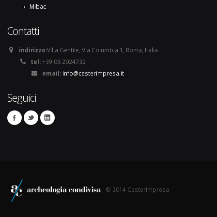
Mibac
Contatti
indirizzo:
Villa Gentile, Via Columbia 1, Roma, Italia
tel:
+39 06 2024732
email:
info@cesterimpresa.it
Seguici
© 2014 CesterImpresa