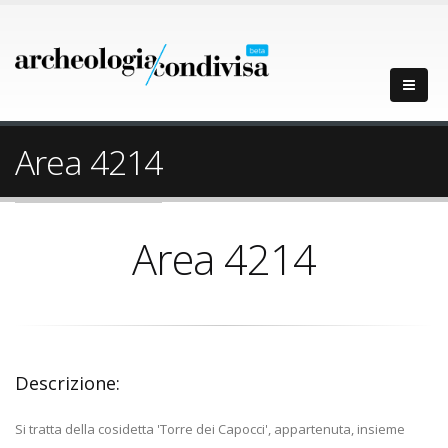
Area 4214
Area 4214
Descrizione:
Si tratta della cosidetta 'Torre dei Capocci', appartenuta, insieme