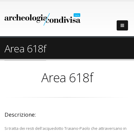
Area 618f
Area 618f
Descrizione:
Si tratta dei resti dell'acquedotto Traiano-Paolo che attraversano in