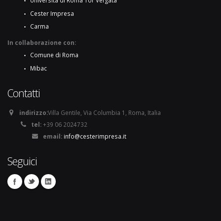
Università di Roma Tor Vergata
Cester Impresa
Carma
In collaborazione con:
Comune di Roma
Mibac
Contatti
indirizzo:
Villa Gentile, Via Columbia 1, Roma, Italia
tel:
+39 06 2024732
email:
info@cesterimpresa.it
Seguici