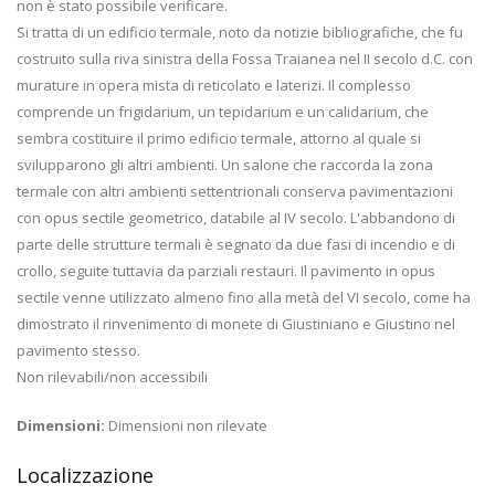
non è stato possibile verificare.
Si tratta di un edificio termale, noto da notizie bibliografiche, che fu
costruito sulla riva sinistra della Fossa Traianea nel II secolo d.C. con
murature in opera mista di reticolato e laterizi. Il complesso
comprende un frigidarium, un tepidarium e un calidarium, che
sembra costituire il primo edificio termale, attorno al quale si
svilupparono gli altri ambienti. Un salone che raccorda la zona
termale con altri ambienti settentrionali conserva pavimentazioni
con opus sectile geometrico, databile al IV secolo. L'abbandono di
parte delle strutture termali è segnato da due fasi di incendio e di
crollo, seguite tuttavia da parziali restauri. Il pavimento in opus
sectile venne utilizzato almeno fino alla metà del VI secolo, come ha
dimostrato il rinvenimento di monete di Giustiniano e Giustino nel
pavimento stesso.
Non rilevabili/non accessibili
Dimensioni:
Dimensioni non rilevate
Localizzazione