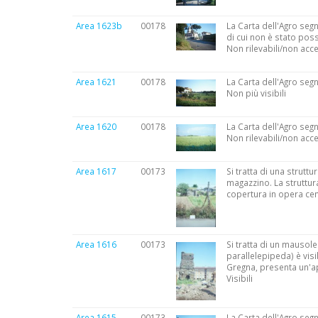
Area 1623b
00178
La Carta dell'Agro segna
di cui non è stato possi
Non rilevabili/non acce
Area 1621
00178
La Carta dell'Agro segn
Non più visibili
Area 1620
00178
La Carta dell'Agro segn
Non rilevabili/non acce
Area 1617
00173
Si tratta di una struttu
magazzino. La struttura
copertura in opera cem
Area 1616
00173
Si tratta di un mausole
parallelepipeda) è visib
Gregna, presenta un'a
Visibili
Area 1615
00173
La Carta dell'Agro segn