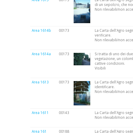
di un sepolcro, che non
Non rilevabili/non acce
Area 1614b
00173
La Carta dell'Agro segn
verificare.
Non rilevabili/non acce
Area 1614a
00173
Si tratta di uno dei du
vegetazione, un colomba
cattive condizioni.
Visibili
Area 1613
00173
La Carta dell'Agro segn
identificare.
Non rilevabili/non acce
Area 1611
00143
La Carta dell'Agro segn
Non rilevabili/non acce
Area 161
00188
La Carta dell'Agro segn