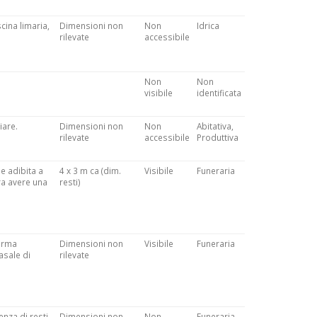
scina limaria,
Dimensioni non
Non
Idrica
rilevate
accessibile
Non
Non
visibile
identificata
iare.
Dimensioni non
Non
Abitativa,
rilevate
accessibile
Produttiva
 e adibita a
4 x 3 m ca (dim.
Visibile
Funeraria
bra avere una
resti)
forma
Dimensioni non
Visibile
Funeraria
Casale di
rilevate
enza di resti
Dimensioni non
Non
Funeraria