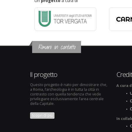
Un
progetto
a cura di
Rimani in contatto
Il progetto
Credit
Questo progetto è nato per dimostrare che,
A cura d
a Roma, l’archeologia è in tutta la città in
U
contrasto con quella tendenza che vede
privilegiare esclusivamente l’area centrale
C
della Capitale.
Scopri di più
In colla