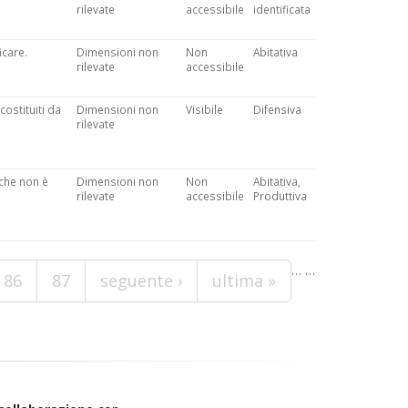
rilevate
accessibile
identificata
icare.
Dimensioni non
Non
Abitativa
rilevate
accessibile
costituiti da
Dimensioni non
Visibile
Difensiva
rilevate
 che non è
Dimensioni non
Non
Abitativa,
rilevate
accessibile
Produttiva
…
…
86
87
seguente ›
ultima »