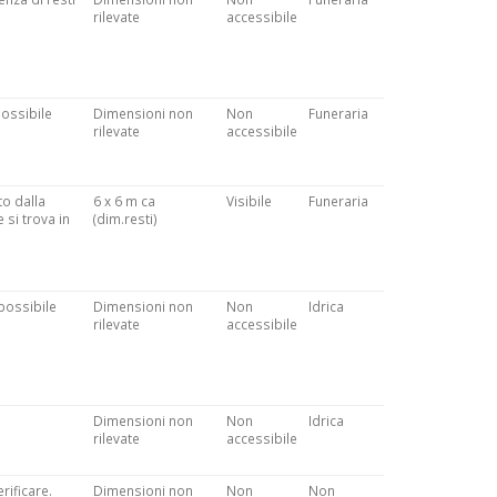
rilevate
accessibile
possibile
Dimensioni non
Non
Funeraria
rilevate
accessibile
to dalla
6 x 6 m ca
Visibile
Funeraria
 si trova in
(dim.resti)
 possibile
Dimensioni non
Non
Idrica
rilevate
accessibile
Dimensioni non
Non
Idrica
rilevate
accessibile
rificare.
Dimensioni non
Non
Non