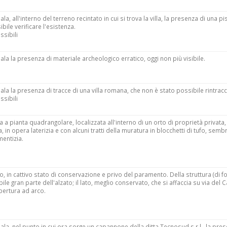
la, all'interno del terreno recintato in cui si trova la villa, la presenza di una pi
bile verificare l'esistenza.
ssibili
ala la presenza di materiale archeologico erratico, oggi non più visibile.
ala la presenza di tracce di una villa romana, che non è stato possibile rintracc
ssibili
ra a pianta quadrangolare, localizzata all'interno di un orto di proprietà privata,
, in opera laterizia e con alcuni tratti della muratura in blocchetti di tufo, sem
entizia.
o, in cattivo stato di conservazione e privo del paramento. Della struttura (di 
ile gran parte dell'alzato; il lato, meglio conservato, che si affaccia su via del 
pertura ad arco.
ala, nel punto in cui ora sorge un capannone della ditta Tecnosud s.r.l., la pres