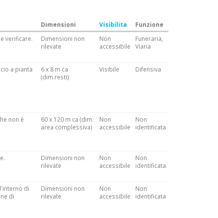
Dimensioni
Visibilita
Funzione
e verificare.
Dimensioni non
Non
Funeraria,
rilevate
accessibile
Viaria
icio a pianta
6 x 8 m ca
Visibile
Difensiva
(dim.resti)
che non è
60 x 120 m ca (dim.
Non
Non
area complessiva)
accessibile
identificata
e.
Dimensioni non
Non
Non
rilevate
accessibile
identificata
l'interno di
Dimensioni non
Non
Non
one di
rilevate
accessibile
identificata