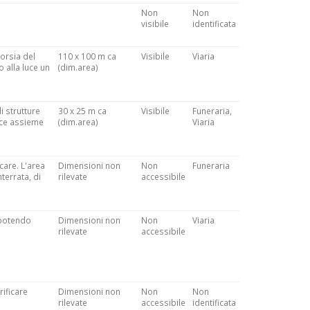
Non
Non
visibile
identificata
corsia del
110 x 100 m ca
Visibile
Viaria
o alla luce un
(dim.area)
i strutture
30 x 25 m ca
Visibile
Funeraria,
luce assieme
(dim.area)
Viaria
care. L'area
Dimensioni non
Non
Funeraria
terrata, di
rilevate
accessibile
n potendo
Dimensioni non
Non
Viaria
rilevate
accessibile
rificare
Dimensioni non
Non
Non
rilevate
accessibile
identificata