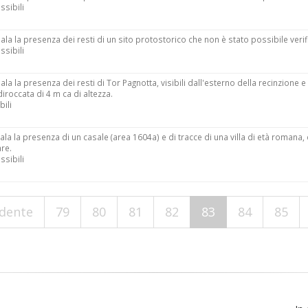
ssibili
ala la presenza dei resti di un sito protostorico che non è stato possibile verif
ssibili
la la presenza dei resti di Tor Pagnotta, visibili dall'esterno della recinzione e 
iroccata di 4 m ca di altezza.
bili
ala la presenza di un casale (area 1604a) e di tracce di una villa di età romana,
are.
ssibili
edente
79
80
81
82
83
84
85