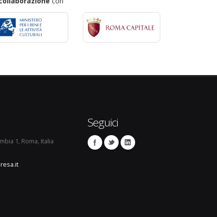
collaborazione
con
Seguici
umbia 1, Roma, Italia
resa.it