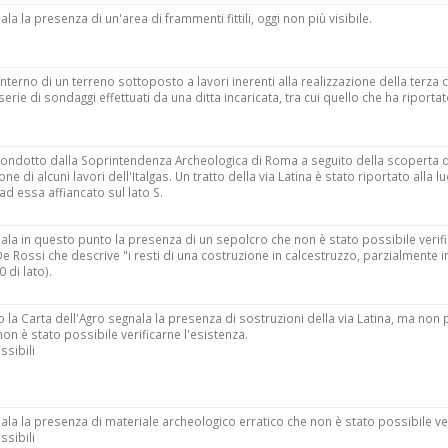
la la presenza di un'area di frammenti fittili, oggi non più visibile.
'interno di un terreno sottoposto a lavori inerenti alla realizzazione della terza 
serie di sondaggi effettuati da una ditta incaricata, tra cui quello che ha riportat
 condotto dalla Soprintendenza Archeologica di Roma a seguito della scoperta d
ne di alcuni lavori dell'Italgas. Un tratto della via Latina è stato riportato alla 
 ad essa affiancato sul lato S.
nala in questo punto la presenza di un sepolcro che non è stato possibile verifi
De Rossi che descrive "i resti di una costruzione in calcestruzzo, parzialmente in
 di lato).
o la Carta dell'Agro segnala la presenza di sostruzioni della via Latina, ma no
on è stato possibile verificarne l'esistenza.
ssibili
nala la presenza di materiale archeologico erratico che non è stato possibile ve
ssibili