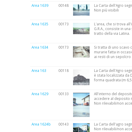
Area 1639
00148
La Carta dell'Agro segna
Non più visibili
Area 1635
00173
L'area, che si trova all
G.R.A., consiste in una 
tratto della via Latina.
Area 1634
00173
Si tratta di uno scavo
murarie fatta in occasio
ai resti di un sepolcro
Area 163
00118
La Carta dell'Agro seg
è stata localizzata da 
forma quadrata (m 6,50
Area 1629
00133
All'interno del deposit
accedere al deposito n
Non rilevabili/non acce
Area 1624b
00143
La Carta dell'agro seg
Non rilevabili/non acce