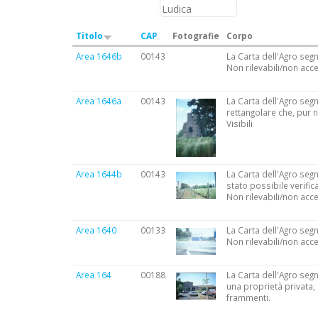
Titolo
CAP
Fotografie
Corpo
Area 1646b
00143
La Carta dell'Agro segn
Non rilevabili/non acce
Area 1646a
00143
La Carta dell'Agro segn
rettangolare che, pur n
Visibili
Area 1644b
00143
La Carta dell'Agro seg
stato possibile verific
Non rilevabili/non acce
Area 1640
00133
La Carta dell'Agro segn
Non rilevabili/non acce
Area 164
00188
La Carta dell'Agro segn
una proprietà privata,
frammenti.