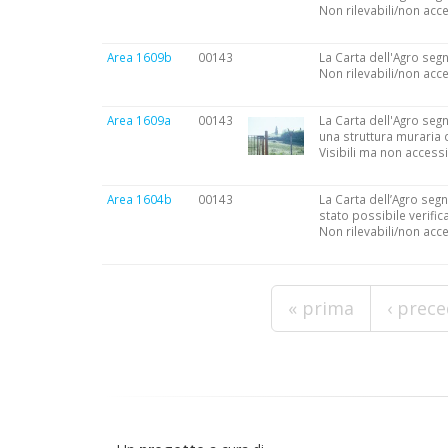
Non rilevabili/non acce
Area 1609b
00143
La Carta dell'Agro segn
Non rilevabili/non acce
Area 1609a
00143
La Carta dell'Agro segna
una struttura muraria d
Visibili ma non accessi
Area 1604b
00143
La Carta dell’Agro segn
stato possibile verific
Non rilevabili/non acce
Pagine
« prima
‹ prec