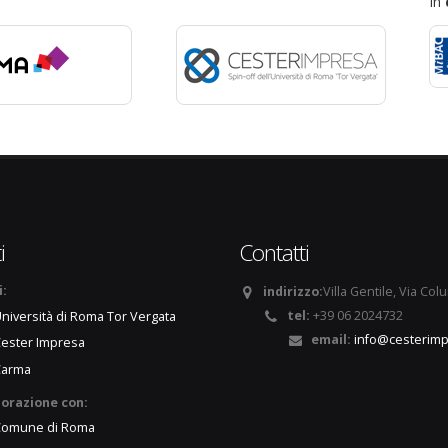
In
i
Contatti
i:
indirizzo:
Villa Gentile, Via Col
tel:
+39 06 2024732
niversità di Roma Tor Vergata
email:
info@cesterimp
ester Impresa
Carma
borazione con:
Comune di Roma