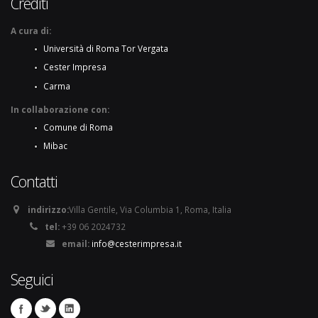
Crediti
A cura di:
Università di Roma Tor Vergata
Cester Impresa
Carma
In collaborazione con:
Comune di Roma
Mibac
Contatti
indirizzo:
Villa Gentile, Via Columbia 1, Roma, Italia
tel:
+39 06 2024732
email:
info@cesterimpresa.it
Seguici