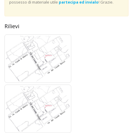
possesso di materiale utile
partecipa ed invialo
! Grazie.
Rilievi