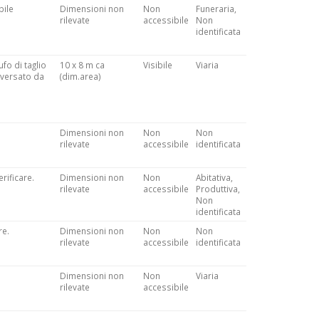
bile
Dimensioni non
Non
Funeraria,
rilevate
accessibile
Non
identificata
ufo di taglio
10 x 8 m ca
Visibile
Viaria
aversato da
(dim.area)
Dimensioni non
Non
Non
rilevate
accessibile
identificata
rificare.
Dimensioni non
Non
Abitativa,
rilevate
accessibile
Produttiva,
Non
identificata
re.
Dimensioni non
Non
Non
rilevate
accessibile
identificata
Dimensioni non
Non
Viaria
rilevate
accessibile