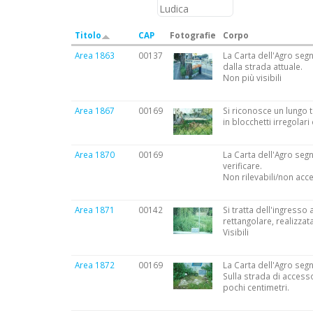
Titolo
CAP
Fotografie
Corpo
Area 1863
00137
La Carta dell'Agro seg
dalla strada attuale.
Non più visibili
Area 1867
00169
Si riconosce un lungo 
in blocchetti irregolari
Area 1870
00169
La Carta dell'Agro segn
verificare.
Non rilevabili/non acce
Area 1871
00142
Si tratta dell'ingresso
rettangolare, realizzat
Visibili
Area 1872
00169
La Carta dell'Agro segn
Sulla strada di accesso
pochi centimetri.