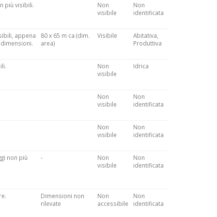
più visibili.
Non
Non
visibile
identificata
sibili, appena
80 x 65 m ca (dim.
Visibile
Abitativa,
i dimensioni.
area)
Produttiva
li.
Non
Idrica
visibile
Non
Non
visibile
identificata
Non
Non
visibile
identificata
ggi non più
-
Non
Non
visibile
identificata
re.
Dimensioni non
Non
Non
rilevate
accessibile
identificata