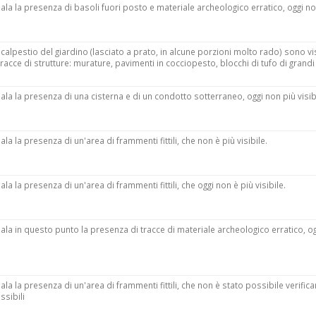
ala la presenza di basoli fuori posto e materiale archeologico erratico, oggi non 
i calpestio del giardino (lasciato a prato, in alcune porzioni molto rado) sono vi
 tracce di strutture: murature, pavimenti in cocciopesto, blocchi di tufo di grand
ala la presenza di una cisterna e di un condotto sotterraneo, oggi non più visibi
la la presenza di un'area di frammenti fittili, che non è più visibile.
la la presenza di un'area di frammenti fittili, che oggi non è più visibile.
nala in questo punto la presenza di tracce di materiale archeologico erratico, o
ala la presenza di un'area di frammenti fittili, che non è stato possibile verifica
ssibili