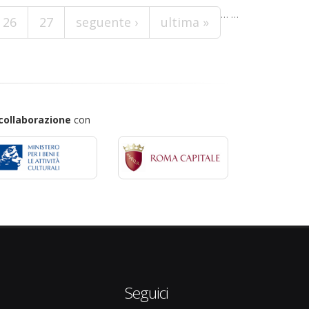
…
…
26
27
seguente ›
ultima »
collaborazione
con
Seguici