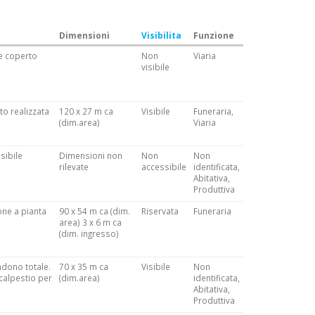
Dimensioni
Visibilita
Funzione
te coperto
Non
Viaria
visibile
to realizzata
120 x 27 m ca
Visibile
Funeraria,
(dim.area)
Viaria
sibile
Dimensioni non
Non
Non
rilevate
accessibile
identificata,
Abitativa,
Produttiva
one a pianta
90 x 54 m ca (dim.
Riservata
Funeraria
area) 3 x 6 m ca
(dim. ingresso)
ndono totale.
70 x 35 m ca
Visibile
Non
 calpestio per
(dim.area)
identificata,
Abitativa,
Produttiva