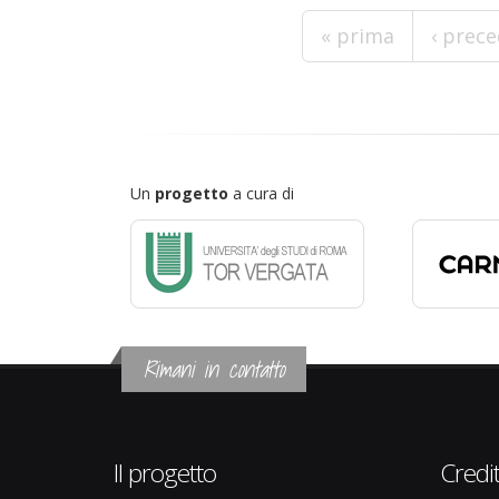
Pagine
« prima
‹ prec
Un
progetto
a cura di
Rimani in contatto
Il progetto
Credit