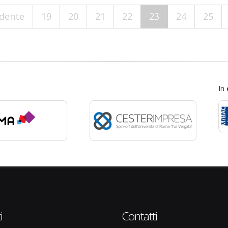
edente
19
20
21
22
23
24
25
In
i
Contatti