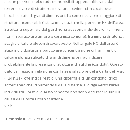
alcune porzioni molto rado) sono visibili, appena affioranti dal
terreno, tracce di strutture: murature, pavimenti in cocciopesto,
blocchi di tufo di grandi dimensioni. La concentrazione maggiore di
strutture riconoscibili è stata individuata nella porzione NE dell'area.
Su tutta la superficie del giardino, si possono individuare frammenti
fittili (in particolare anfore e ceramica comune), frammenti di laterizi,
scaglie di tufo e blocchi di cocciopesto. Nell'angolo NO dell'area è
stata individuata una particolare concentrazione di frammenti di
calcare pluristratificato di grandi dimensioni, ad indicare
probabilmente la presenza di strutture idrauliche (condotti). Questo
dato va messo in relazione con la segnalazione della Carta dell'Agro
(F 24 n.217) che indica resti di una cisterna e di un condotto idrico
sotterraneo che, dipartendosi dalla cisterna, si dirige verso l'area
individuata. I resti di questo condotto non sono oggi individuabili a
causa della forte urbanizzazione.
Visibili
Dimensioni:
80 x 65 m ca (dim. area)