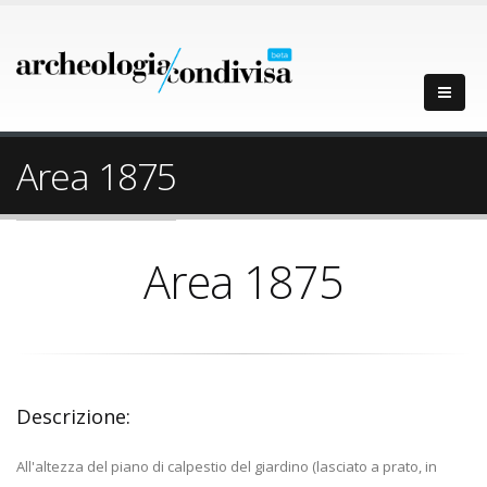
Area 1875
Area 1875
Descrizione:
All'altezza del piano di calpestio del giardino (lasciato a prato, in