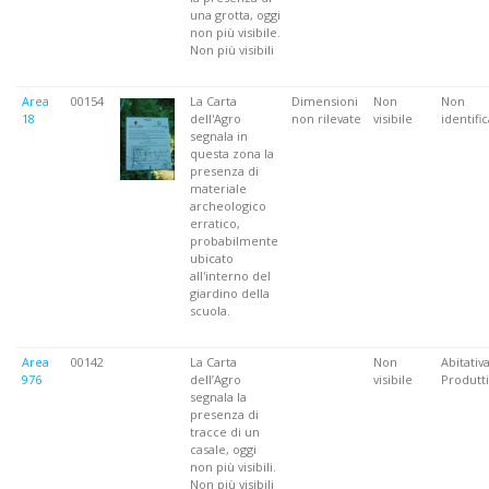
una grotta, oggi
non più visibile.
Non più visibili
Area
00154
La Carta
Dimensioni
Non
Non
18
dell'Agro
non rilevate
visibile
identifi
segnala in
questa zona la
presenza di
materiale
archeologico
erratico,
probabilmente
ubicato
all'interno del
giardino della
scuola.
Area
00142
La Carta
Non
Abitativa
976
dell’Agro
visibile
Produtti
segnala la
presenza di
tracce di un
casale, oggi
non più visibili.
Non più visibili