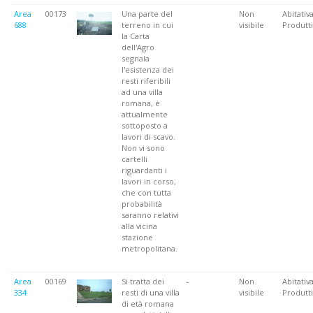
Area
00173
Una parte del
Non
Abitativa
688
terreno in cui
visibile
Produtti
la Carta
dell'Agro
segnala
l'esistenza dei
resti riferibili
ad una villa
romana, è
attualmente
sottoposto a
lavori di scavo.
Non vi sono
cartelli
riguardanti i
lavori in corso,
che con tutta
probabilità
saranno relativi
alla vicina
stazione
metropolitana.
Area
00169
Si tratta dei
-
Non
Abitativa
334
resti di una villa
visibile
Produtti
di età romana