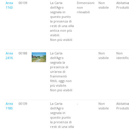
Area
00139
La Carta
Dimensioni
Non
Abitativa
1163
dell'Agro
non
visibile
Produtti
segnala in
rilevabili
questo punto
la presenza di
resti di una villa
antica non più
visibili.
Non più visibili
Area
00188
La Carta
Non
Non
2416
dell'Agro
visibile
identifi
segnala la
presenza di
un'area di
frammenti
fittili, oggi non
più visibile.
Non più visibili
Area
00139
La Carta
-
Non
Abitativa
1180
dell'Agro
visibile
Produtti
segnala in
questo punto
la presenza di
resti di una villa