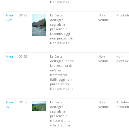
Non più visibili
Area
00188
La Carta
Non
Produtti
2428
dell'Agro
visibile
segnala la
presenza di
latomie, oggi
non più visibili.
Non più visibili
Area
00155
La Carta
Non
Non
1218
dell'Agro indica
visibile
identifi
la presenza di
un'area di
frammenti
fittili, oggi non
più esistente.
Non più visibile
Area
00138
La Carta
Non
Abitativa
791
dell’Agro
visibile
Produtti
segnala la
presenza di
tracce di una
villa di epoca