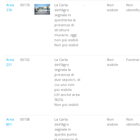
Area
00176
La Carta
-
Non
Non
576
dell'Agro
visibile
identifi
segnala in
quest'area la
presenza di
strutture
murarie, oggi
non più visibili.
Non più visibili
Area
00132
La Carta
Non
Funerar
231
dell'Agro
visibile
segnala la
presenza di
due sepolcri, di
cui uno non
più visibile
(cfr.anche area
5025).
Non più visibili
Area
00158
La Carta
Non
Non
801
dell'Agro
visibile
identifi
segnala in
questo punto
la presenza di