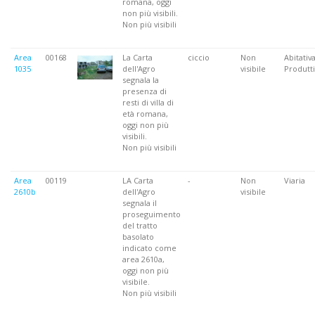
romana, oggi
non più visibili.
Non più visibili
Area
00168
La Carta
ciccio
Non
Abitativa
1035
dell'Agro
visibile
Produtti
segnala la
presenza di
resti di villa di
età romana,
oggi non più
visibili.
Non più visibili
Area
00119
LA Carta
-
Non
Viaria
2610b
dell'Agro
visibile
segnala il
proseguimento
del tratto
basolato
indicato come
area 2610a,
oggi non più
visibile.
Non più visibili