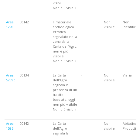
visibili.
Non più visibili
Area
00142
Il materiale
Non
Non
1270
archeologico
visibile
identifi
erratico
segnalato nella
zona dalla
Carta dell’Agro,
non è più
visibile.
Non più visibili
Area
00134
La Carta
-
Non
Viaria
5239b
dell'Agro
visibile
segnala la
presenza di un
trastto
basolato, oggi
non più visibile
Non più visibili
Area
00142
La Carta
Non
Abitativa
1596
dell'Agro
visibile
Produtti
segnala la