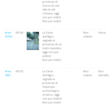
presenza di
tracce di una
villa di età
romana, oggi
non più visibili.
Non più visibili
Area
00156
La Carta
Non
Viaria
1010b
dell’Agro
visibile
segnala la
presenza di un
tratto basolato
oggi non più
visibile.
Non più visibili
Area
00155
La Carta
-
Non
Non
1087
dell'Agro
visibile
identifi
segnala la
presenza di
materiale
archeologico
erratico, oggi
non più visibile.
Non più visibili