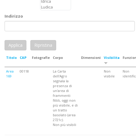
Indirizzo
Titolo
CAP
Fotografie
Corpo
Dimensioni
Visibilita
Funzio
Area
00118
La Carta
Non
Non
169
dell'Agro
visibile
identifi
segnala la
presenza di
un'area di
frammenti
fittili, oggi non
più visibile, e di
un tratto
basolato (area
2721c).
Non più visibili