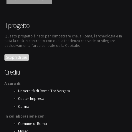
Il progetto
Questo progetto è nato per dimostrare che, a Roma, l’archeologia è in
tutta la città in contrasto con quella tendenza che vede privilegiare
esclusivamente l’area centrale della Capitale.
Scopri di più
Crediti
A cura di:
Università di Roma Tor Vergata
Cester Impresa
Carma
In collaborazione con:
Comune di Roma
Mibac