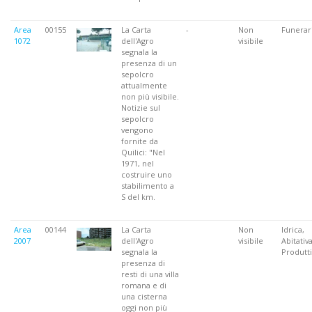
Area
00155
La Carta
-
Non
Funerar
1072
dell'Agro
visibile
segnala la
presenza di un
sepolcro
attualmente
non più visibile.
Notizie sul
sepolcro
vengono
fornite da
Quilici: "Nel
1971, nel
costruire uno
stabilimento a
S del km.
Area
00144
La Carta
Non
Idrica,
2007
dell'Agro
visibile
Abitativa
segnala la
Produtti
presenza di
resti di una villa
romana e di
una cisterna
oggi non più