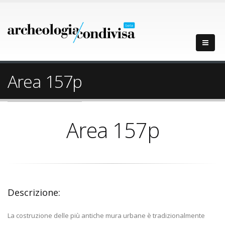
Area 157p
Area 157p
Descrizione:
La costruzione delle più antiche mura urbane è tradizionalmente