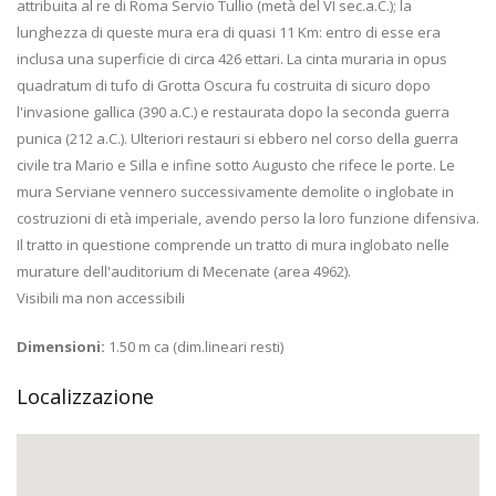
attribuita al re di Roma Servio Tullio (metà del VI sec.a.C.); la
lunghezza di queste mura era di quasi 11 Km: entro di esse era
inclusa una superficie di circa 426 ettari. La cinta muraria in opus
quadratum di tufo di Grotta Oscura fu costruita di sicuro dopo
l'invasione gallica (390 a.C.) e restaurata dopo la seconda guerra
punica (212 a.C.). Ulteriori restauri si ebbero nel corso della guerra
civile tra Mario e Silla e infine sotto Augusto che rifece le porte. Le
mura Serviane vennero successivamente demolite o inglobate in
costruzioni di età imperiale, avendo perso la loro funzione difensiva.
Il tratto in questione comprende un tratto di mura inglobato nelle
murature dell'auditorium di Mecenate (area 4962).
Visibili ma non accessibili
Dimensioni:
1.50 m ca (dim.lineari resti)
Localizzazione