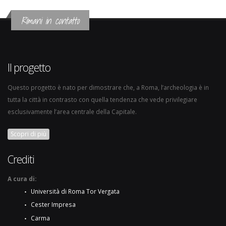
Rimani in contatto
Il progetto
Questo progetto è nato per dimostrare che, a Roma, l’archeologia è in
tutta la città in contrasto con quella tendenza che vede privilegiare
esclusivamente l’area centrale della Capitale.
Scopri di più
Crediti
A cura di:
Università di Roma Tor Vergata
Cester Impresa
Carma