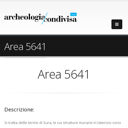
Area 5641
Area 5641
Descrizione:
Si tratta delle terme di Sura, le cui strutture murarie in laterizio sono