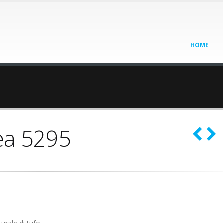
HOME
ea 5295
urale di tufo.