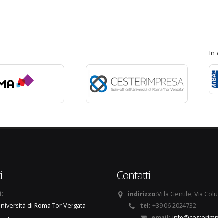
In
i
Contatti
i:
indirizzo:
Villa Gentile, Via Col
tel:
+39 06 2024732
niversità di Roma Tor Vergata
email:
info@cesterimp