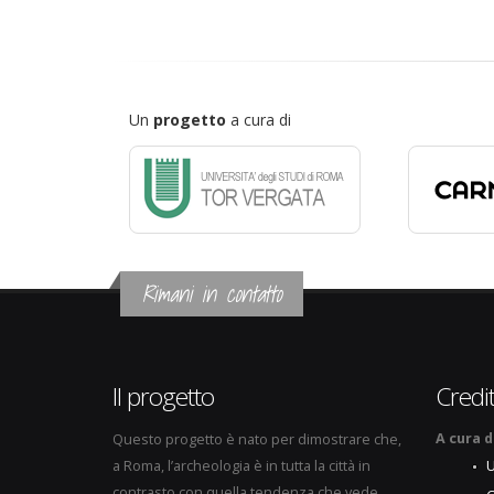
Un
progetto
a cura di
Rimani in contatto
Il progetto
Credit
A cura d
Questo progetto è nato per dimostrare che,
a Roma, l’archeologia è in tutta la città in
U
contrasto con quella tendenza che vede