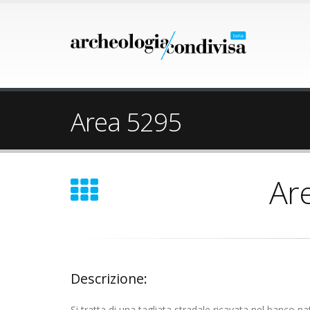
Area 5295
Ar
Descrizione:
Si tratta di una tagliata stradale ricavata nel banco nat