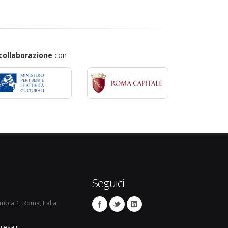
collaborazione
con
Seguici
umbia 1, Roma, Italia
resa.it