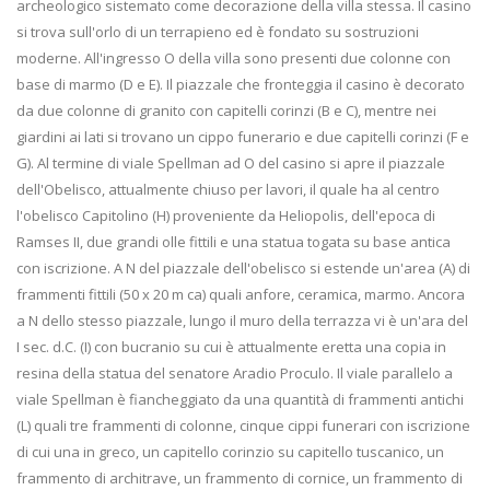
archeologico sistemato come decorazione della villa stessa. Il casino
si trova sull'orlo di un terrapieno ed è fondato su sostruzioni
moderne. All'ingresso O della villa sono presenti due colonne con
base di marmo (D e E). Il piazzale che fronteggia il casino è decorato
da due colonne di granito con capitelli corinzi (B e C), mentre nei
giardini ai lati si trovano un cippo funerario e due capitelli corinzi (F e
G). Al termine di viale Spellman ad O del casino si apre il piazzale
dell'Obelisco, attualmente chiuso per lavori, il quale ha al centro
l'obelisco Capitolino (H) proveniente da Heliopolis, dell'epoca di
Ramses II, due grandi olle fittili e una statua togata su base antica
con iscrizione. A N del piazzale dell'obelisco si estende un'area (A) di
frammenti fittili (50 x 20 m ca) quali anfore, ceramica, marmo. Ancora
a N dello stesso piazzale, lungo il muro della terrazza vi è un'ara del
I sec. d.C. (I) con bucranio su cui è attualmente eretta una copia in
resina della statua del senatore Aradio Proculo. Il viale parallelo a
viale Spellman è fiancheggiato da una quantità di frammenti antichi
(L) quali tre frammenti di colonne, cinque cippi funerari con iscrizione
di cui una in greco, un capitello corinzio su capitello tuscanico, un
frammento di architrave, un frammento di cornice, un frammento di