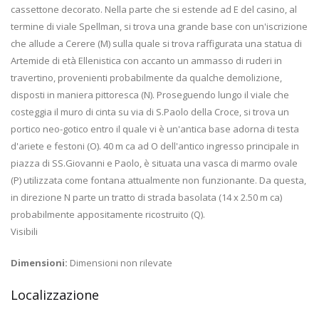
cassettone decorato. Nella parte che si estende ad E del casino, al
termine di viale Spellman, si trova una grande base con un'iscrizione
che allude a Cerere (M) sulla quale si trova raffigurata una statua di
Artemide di età Ellenistica con accanto un ammasso di ruderi in
travertino, provenienti probabilmente da qualche demolizione,
disposti in maniera pittoresca (N). Proseguendo lungo il viale che
costeggia il muro di cinta su via di S.Paolo della Croce, si trova un
portico neo-gotico entro il quale vi è un'antica base adorna di testa
d'ariete e festoni (O). 40 m ca ad O dell'antico ingresso principale in
piazza di SS.Giovanni e Paolo, è situata una vasca di marmo ovale
(P) utilizzata come fontana attualmente non funzionante. Da questa,
in direzione N parte un tratto di strada basolata (14 x 2.50 m ca)
probabilmente appositamente ricostruito (Q).
Visibili
Dimensioni:
Dimensioni non rilevate
Localizzazione