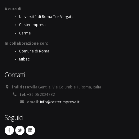
A cura di:
Università di Roma Tor Vergata
Cester Impresa
Carma
In collaborazione con:
Comune di Roma
Mibac
Contatti
indirizzo:
Villa Gentile, Via Columbia 1, Roma, Italia
tel:
+39 06 2024732
email:
info@cesterimpresa.it
Seguici