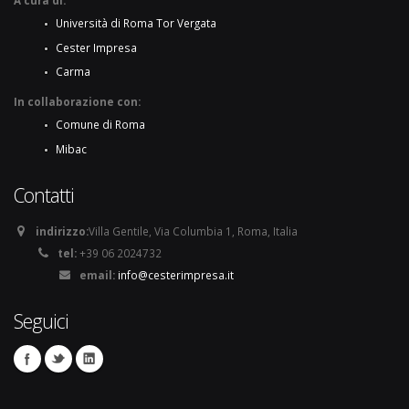
Università di Roma Tor Vergata
Cester Impresa
Carma
In collaborazione con:
Comune di Roma
Mibac
Contatti
indirizzo:
Villa Gentile, Via Columbia 1, Roma, Italia
tel:
+39 06 2024732
email:
info@cesterimpresa.it
Seguici