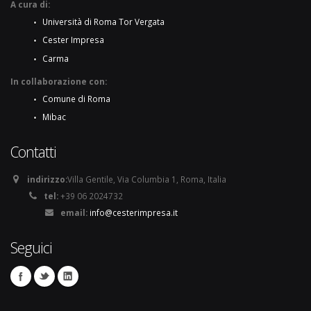
A cura di:
Università di Roma Tor Vergata
Cester Impresa
Carma
In collaborazione con:
Comune di Roma
Mibac
Contatti
indirizzo:
Villa Gentile, Via Columbia 1, Roma, Italia
tel:
+39 06 2024732
email:
info@cesterimpresa.it
Seguici