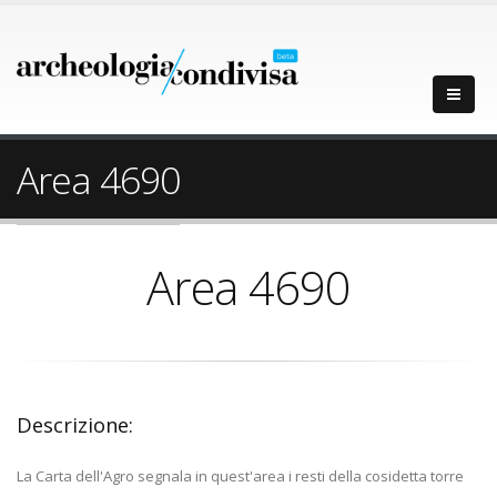
Area 4690
Area 4690
Descrizione:
La Carta dell'Agro segnala in quest'area i resti della cosidetta torre