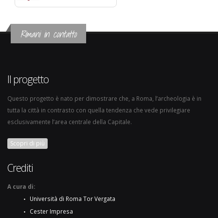
Rimani in contatto
Il progetto
Questo progetto è nato per dimostrare che, a Roma, l’archeologia è in
tutta la città in contrasto con quella tendenza che vede privilegiare
esclusivamente l’area centrale della Capitale.
Scopri di più
Crediti
A cura di:
Università di Roma Tor Vergata
Cester Impresa