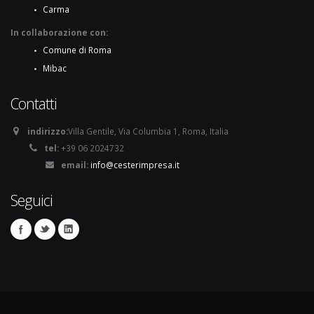
Carma
In collaborazione con:
Comune di Roma
Mibac
Contatti
indirizzo:
Villa Gentile, Via Columbia 1, Roma, Italia
tel:
+39 06 2024732
email:
info@cesterimpresa.it
Seguici