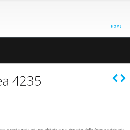
HOME
ea 4235
rte e restaurata ad uso abitativo nel rispetto della forma originaria.