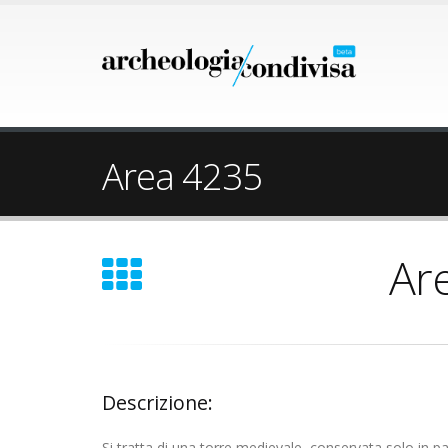
Area 4235
Ar
Descrizione:
Si tratta di una torre medievale, conservata solo in pa