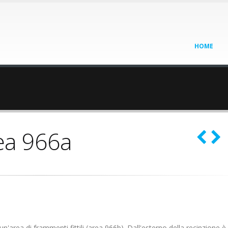
HOME
ea 966a
un'area di frammenti fittili (area 966b). Dall'esterno della recinzione è