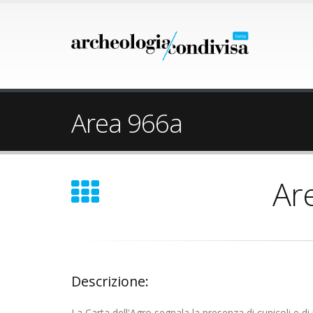
Area 966a
Ar
Descrizione:
La Carta dell'Agro segnala la presenza di cunicoli e di 