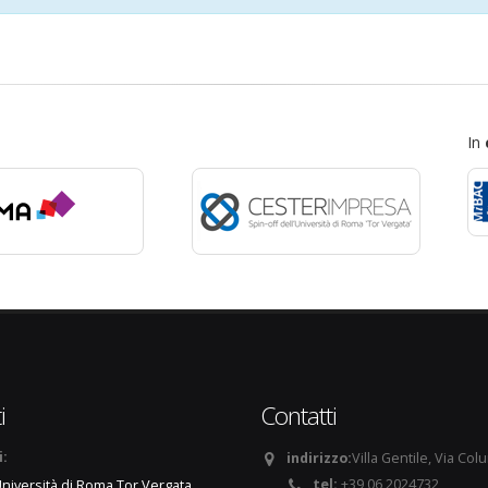
In
i
Contatti
i:
indirizzo:
Villa Gentile, Via Col
tel:
+39 06 2024732
niversità di Roma Tor Vergata