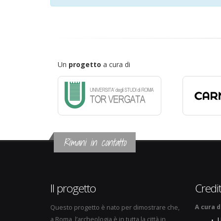
Un
progetto
a cura di
Rimani in contatto
Il progetto
Credit
A cura d
Questo progetto è nato per dimostrare che,
a Roma, l’archeologia è in tutta la città in
U