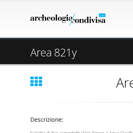
Area 821y
Ar
Descrizione:
Si tratta di due acquedotti (Anio Novus e Aqua Claudia) 