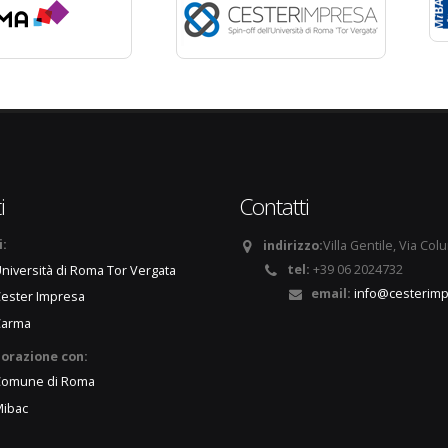
i
Contatti
i:
indirizzo:
Villa Gentile, Via Col
tel:
+39 06 2024732
niversità di Roma Tor Vergata
email:
info@cesterimp
ester Impresa
Carma
borazione con:
Comune di Roma
ibac