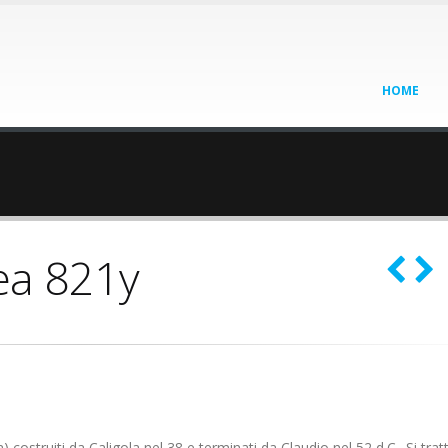
HOME
ea 821y
costruiti da Caligola nel 38 e terminati da Claudio nel 52 d.C.. Si tratt