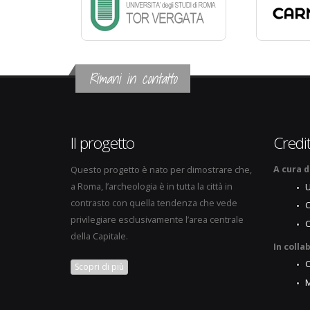
Rimani in contatto
Il progetto
Credit
A cura d
Questo progetto è nato per dimostrare che,
a Roma, l’archeologia è in tutta la città in
U
contrasto con quella tendenza che vede
C
privilegiare esclusivamente l’area centrale
della Capitale.
In colla
Scopri di più
M