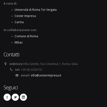
A cura di:
Università di Roma Tor Vergata
Cester Impresa
Carma
In collaborazione con:
Comune di Roma
Mibac
Contatti
indirizzo:
Villa Gentile, Via Columbia 1, Roma, Italia
tel:
+39 06 2024732
email:
info@cesterimpresa.it
Seguici