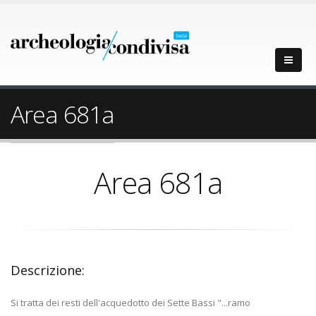
Area 681a
Area 681a
Descrizione:
Si tratta dei resti dell'acquedotto dei Sette Bassi "...ramo