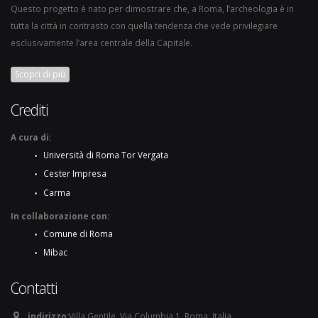
Questo progetto è nato per dimostrare che, a Roma, l’archeologia è in
tutta la città in contrasto con quella tendenza che vede privilegiare
esclusivamente l’area centrale della Capitale.
Scopri di più
Crediti
A cura di:
Università di Roma Tor Vergata
Cester Impresa
Carma
In collaborazione con:
Comune di Roma
Mibac
Contatti
indirizzo:
Villa Gentile, Via Columbia 1, Roma, Italia