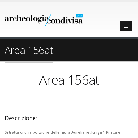
Area 156at
Area 156at
Descrizione:
Si tratta di una porzione delle mura Aureliane, lunga 1 Km ca e