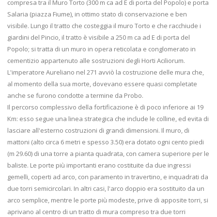
compresa tra il Muro Torto (300 m ca ad E di porta del Popolo) e porta
Salaria (piazza Fiume), in ottimo stato di conservazione e ben
visibile. Lungo il tratto che costeggia il muro Torto e che racchiude i
giardini del Pincio, il tratto è visibile a 250 m ca ad E di porta del
Popolo; si tratta di un muro in opera reticolata e conglomerato in
cementizio appartenuto alle sostruzioni degli Horti Aciliorum.
L'imperatore Aureliano nel 271 avviò la costruzione delle mura che,
al momento della sua morte, dovevano essere quasi completate
anche se furono condotte a termine da Probo.
Il percorso complessivo della fortificazione è di poco inferiore ai 19
Km: esso segue una linea strategica che include le colline, ed evita di
lasciare all'esterno costruzioni di grandi dimensioni. Il muro, di
mattoni (alto circa 6 metri e spesso 3.50) era dotato ogni cento piedi
(m 29.60) di una torre a pianta quadrata, con camera superiore per le
baliste. Le porte più importanti erano costituite da due ingressi
gemelli, coperti ad arco, con paramento in travertino, e inquadrati da
due torri semicircolari. In altri casi, l'arco doppio era sostituito da un
arco semplice, mentre le porte più modeste, prive di apposite torri, si
aprivano al centro di un tratto di mura compreso tra due torri