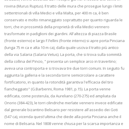
rovina (Murus Ruptus). Il tratto delle mura che prosegue lungo i limiti
settentrionali di villa Medici e villa Malta, per 400 m ca, è ben
conservato e molto rimaneggiato soprattutto per quanto riguarda le
torri, che in prossimità della proprietà di villa Medici vennero
trasformate in padiglioni dei giardini. All'altezza di piazza Brasile
(fronte esterno) e largo F.Fellini (fronte interno) si apre porta Pinciana
(lunga 75 m ca e alta 10 m ca), dalla quale usciva il tratto più antico
della via Salaria (Salaria Vetus). La porta, che si trova sulla sommità
della collina del Pincio, " presenta un semplice arco in travertino;
aveva una controporta e si trovava tre due torri comuni. In seguito fu
aggiunta la galleria e la seconda torre semicircolare a carattere
fortificatorio, in quanto la rotondità garantiva l'efficacia del tiro
fiancheggiato" (G.Barberini, Roma 1981, p.15). La porta venne
edificata, come posterula, da Aureliano (270-275) ed ampliata da
Onorio (384-423), le torri cilindriche merlate vennero invece edificate
dal generale bizantino Belisario per resistere all'assedio dei Goti
(547 ca), vicenda quest'ultima che diede alla porta Pinciana anche il
nome di Belisaria. Nel 1808 venne chiusa per la scarsa importanza e