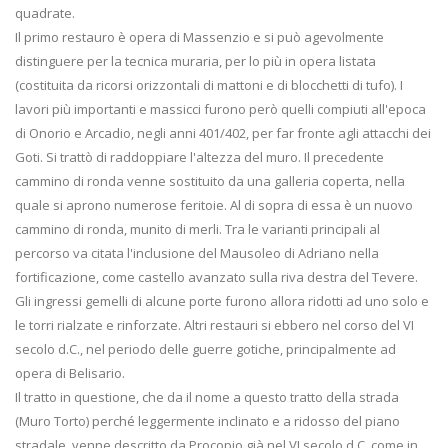
quadrate.
Il primo restauro è opera di Massenzio e si può agevolmente
distinguere per la tecnica muraria, per lo più in opera listata
(costituita da ricorsi orizzontali di mattoni e di blocchetti di tufo). I
lavori più importanti e massicci furono però quelli compiuti all'epoca
di Onorio e Arcadio, negli anni 401/402, per far fronte agli attacchi dei
Goti. Si trattò di raddoppiare l'altezza del muro. Il precedente
cammino di ronda venne sostituito da una galleria coperta, nella
quale si aprono numerose feritoie. Al di sopra di essa è un nuovo
cammino di ronda, munito di merli. Tra le varianti principali al
percorso va citata l'inclusione del Mausoleo di Adriano nella
fortificazione, come castello avanzato sulla riva destra del Tevere.
Gli ingressi gemelli di alcune porte furono allora ridotti ad uno solo e
le torri rialzate e rinforzate. Altri restauri si ebbero nel corso del VI
secolo d.C., nel periodo delle guerre gotiche, principalmente ad
opera di Belisario.
Il tratto in questione, che da il nome a questo tratto della strada
(Muro Torto) perché leggermente inclinato e a ridosso del piano
stradale, venne descritto da Procopio già nel VI secolo d.C. come in