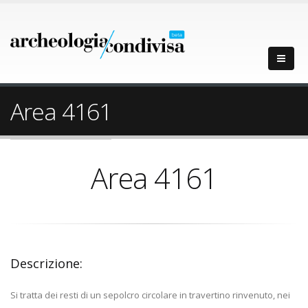
Area 4161
Area 4161
Descrizione:
Si tratta dei resti di un sepolcro circolare in travertino rinvenuto, nei