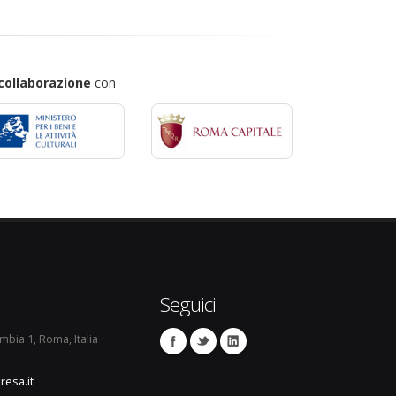
collaborazione
con
Seguici
umbia 1, Roma, Italia
resa.it