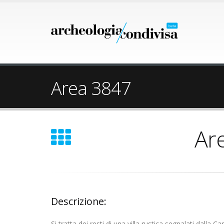
Area 3847
Ar
Descrizione:
Si tratta dei resti di una villa rustica segnalati dalla 