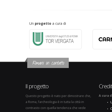
Un
progetto
a cura di
Rimani in contatto
Il progetto
Credit
A cura d
Questo progetto è nato per dimostrare che,
a Roma, l’archeologia è in tutta la città in
U
contrasto con quella tendenza che vede
C