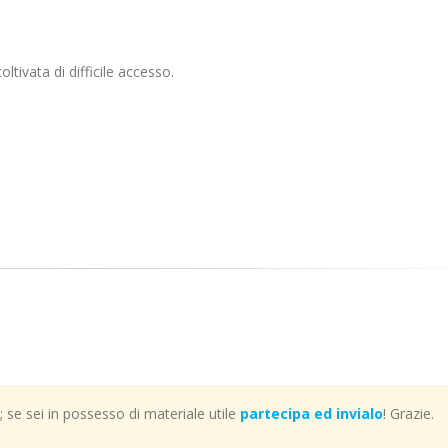
oltivata di difficile accesso.
se sei in possesso di materiale utile
partecipa ed invialo
! Grazie.