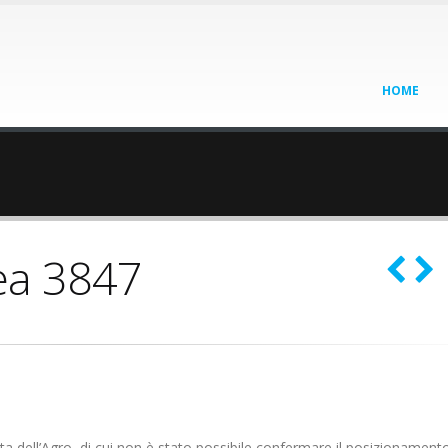
HOME
ea 3847
Carta dell’Agro, di cui non è stato possibile confermare il posizionamento