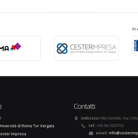
In
i
Contatti
i:
indirizzo:
Villa Gentile, Via Col
tel:
+39 06 2024732
niversità di Roma Tor Vergata
email:
info@cesterimp
ester Impresa