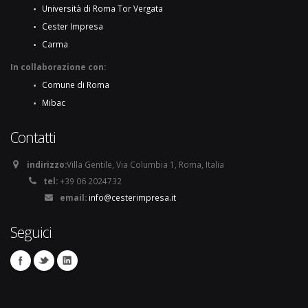
Università di Roma Tor Vergata
Cester Impresa
Carma
In collaborazione con:
Comune di Roma
Mibac
Contatti
indirizzo:
Villa Gentile, Via Columbia 1, Roma, Italia
tel:
+39 06 2024732
email:
info@cesterimpresa.it
Seguici