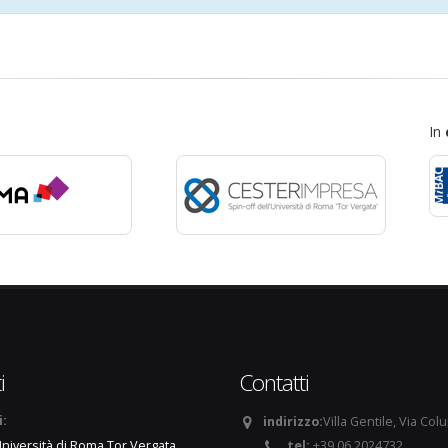
In
i
Contatti
i:
indirizzo:
Villa Gentile, Via Col
tel:
+39 06 2024732
niversità di Roma Tor Vergata