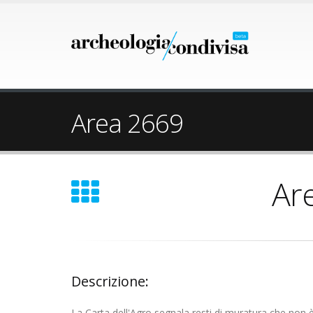
Area 2669
Ar
Descrizione:
La Carta dell'Agro segnala resti di muratura che non è 