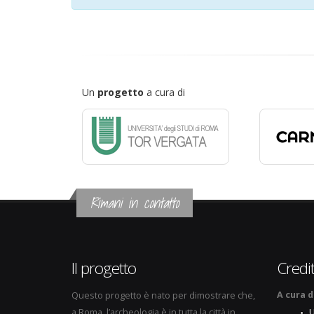
Un
progetto
a cura di
Rimani in contatto
Il progetto
Credit
A cura d
Questo progetto è nato per dimostrare che,
a Roma, l’archeologia è in tutta la città in
U