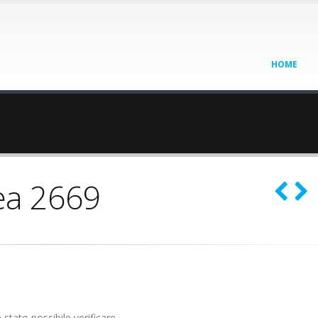
HOME
ea 2669
stato possibile verificare.