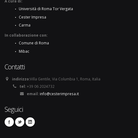
A cura di:
Università di Roma Tor Vergata
Cester Impresa
Carma
In collaborazione con:
Comune di Roma
Mibac
Contatti
indirizzo:
Villa Gentile, Via Columbia 1, Roma, Italia
tel:
+39 06 2024732
email:
info@cesterimpresa.it
Seguici