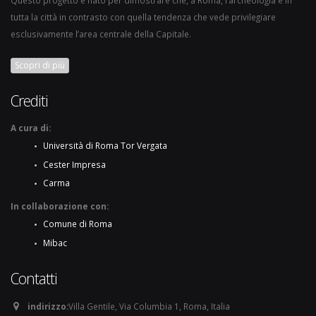
Questo progetto è nato per dimostrare che, a Roma, l’archeologia è in
tutta la città in contrasto con quella tendenza che vede privilegiare
esclusivamente l’area centrale della Capitale.
Scopri di più
Crediti
A cura di:
Università di Roma Tor Vergata
Cester Impresa
Carma
In collaborazione con:
Comune di Roma
Mibac
Contatti
indirizzo:
Villa Gentile, Via Columbia 1, Roma, Italia