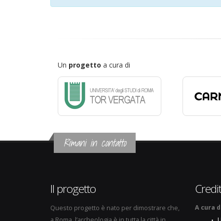
Un
progetto
a cura di
Rimani in contatto
Il progetto
Credit
A cura d
Questo progetto è nato per dimostrare che,
a Roma, l’archeologia è in tutta la città in
U