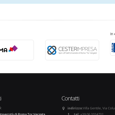
In
i
Contatti
i:
indirizzo:
Villa Gentile, Via Col
tel:
+39 06 2024732
niversità di Roma Tor Vergata