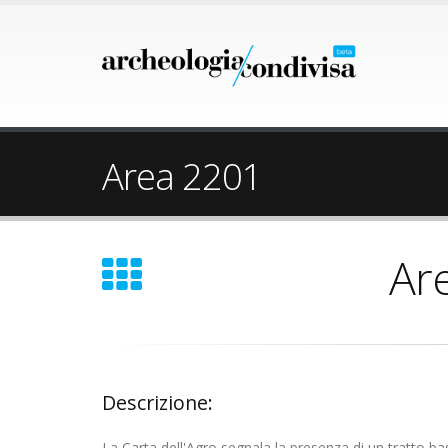
Area 2201
Ar
Descrizione:
La Carta dell'Agro segnala la presenza di un tratto bas