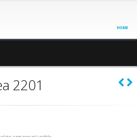
HOME
ea 2201
olato oggi non più visibile.