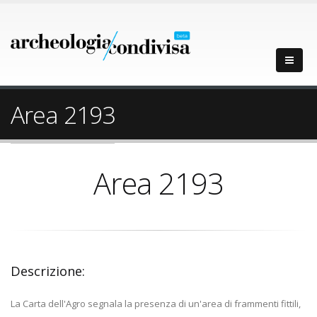
Area 2193
Area 2193
Descrizione:
La Carta dell'Agro segnala la presenza di un'area di frammenti fittili,