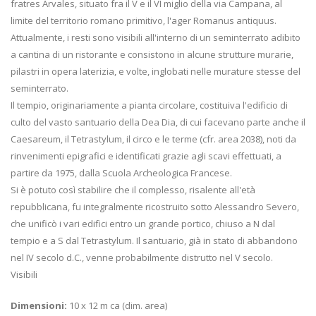
fratres Arvales, situato fra il V e il VI miglio della via Campana, al
limite del territorio romano primitivo, l'ager Romanus antiquus.
Attualmente, i resti sono visibili all'interno di un seminterrato adibito
a cantina di un ristorante e consistono in alcune strutture murarie,
pilastri in opera laterizia, e volte, inglobati nelle murature stesse del
seminterrato.
Il tempio, originariamente a pianta circolare, costituiva l'edificio di
culto del vasto santuario della Dea Dia, di cui facevano parte anche il
Caesareum, il Tetrastylum, il circo e le terme (cfr. area 2038), noti da
rinvenimenti epigrafici e identificati grazie agli scavi effettuati, a
partire da 1975, dalla Scuola Archeologica Francese.
Si è potuto così stabilire che il complesso, risalente all'età
repubblicana, fu integralmente ricostruito sotto Alessandro Severo,
che unificò i vari edifici entro un grande portico, chiuso a N dal
tempio e a S dal Tetrastylum. Il santuario, già in stato di abbandono
nel IV secolo d.C., venne probabilmente distrutto nel V secolo.
Visibili
Dimensioni:
10 x 12 m ca (dim. area)