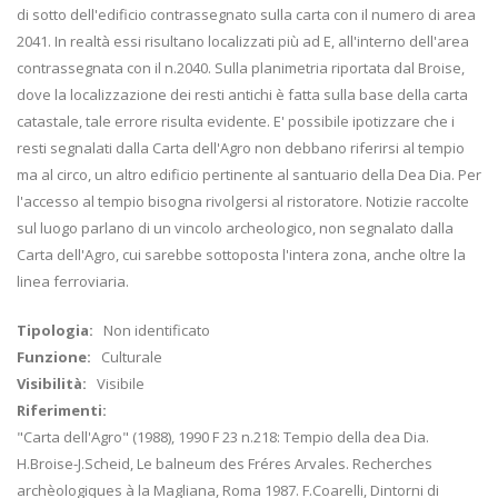
di sotto dell'edificio contrassegnato sulla carta con il numero di area
2041. In realtà essi risultano localizzati più ad E, all'interno dell'area
contrassegnata con il n.2040. Sulla planimetria riportata dal Broise,
dove la localizzazione dei resti antichi è fatta sulla base della carta
catastale, tale errore risulta evidente. E' possibile ipotizzare che i
resti segnalati dalla Carta dell'Agro non debbano riferirsi al tempio
ma al circo, un altro edificio pertinente al santuario della Dea Dia. Per
l'accesso al tempio bisogna rivolgersi al ristoratore. Notizie raccolte
sul luogo parlano di un vincolo archeologico, non segnalato dalla
Carta dell'Agro, cui sarebbe sottoposta l'intera zona, anche oltre la
linea ferroviaria.
Tipologia:
Non identificato
Funzione:
Culturale
Visibilità:
Visibile
Riferimenti:
"Carta dell'Agro" (1988), 1990 F 23 n.218: Tempio della dea Dia.
H.Broise-J.Scheid, Le balneum des Fréres Arvales. Recherches
archèologiques à la Magliana, Roma 1987. F.Coarelli, Dintorni di