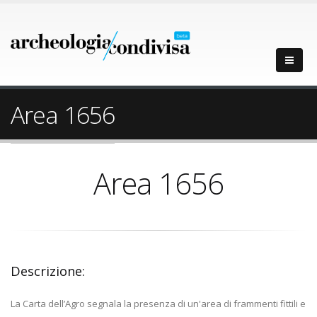
Area 1656
Area 1656
Descrizione:
La Carta dell’Agro segnala la presenza di un'area di frammenti fittili e