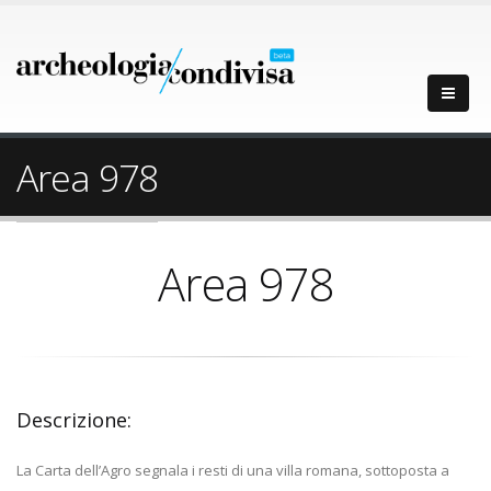
Area 978
Area 978
Descrizione:
La Carta dell’Agro segnala i resti di una villa romana, sottoposta a