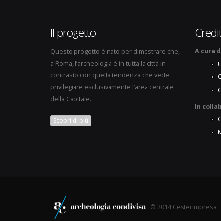
Il progetto
Credit
A cura d
Questo progetto è nato per dimostrare che,
a Roma, l’archeologia è in tutta la città in
U
contrasto con quella tendenza che vede
C
privilegiare esclusivamente l’area centrale
della Capitale.
In colla
Scopri di più
M
© 2014 CesterImpresa