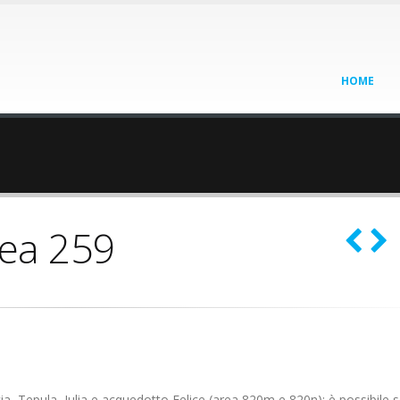
HOME
ea 259
ia, Tepula, Iulia e acquedotto Felice (area 820m e 820n); è possibile 