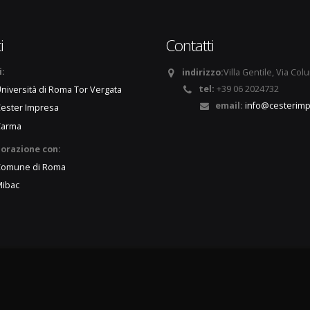
i
Contatti
i:
indirizzo:
Villa Gentile, Via Col
tel:
+39 06 2024732
niversità di Roma Tor Vergata
email:
info@cesterimp
ester Impresa
Carma
borazione con:
Comune di Roma
ibac