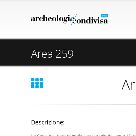
Area 259
Ar
Descrizione:
La Carta dell'Agro segnala il passaggio dell'aqua Marc