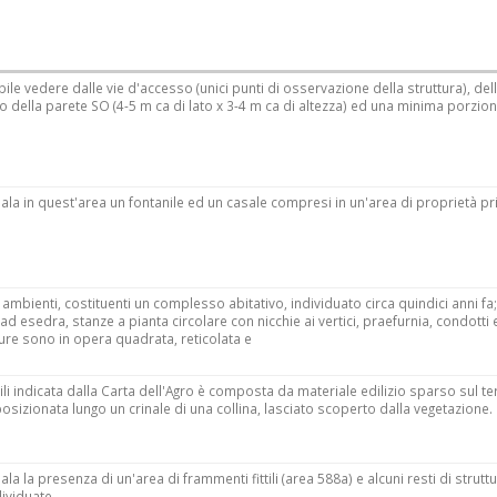
ile vedere dalle vie d'accesso (unici punti di osservazione della struttura), del
o della parete SO (4-5 m ca di lato x 3-4 m ca di altezza) ed una minima porzion
ala in quest'area un fontanile ed un casale compresi in un'area di proprietà pri
i ambienti, costituenti un complesso abitativo, individuato circa quindici anni fa; 
 esedra, stanze a pianta circolare con nicchie ai vertici, praefurnia, condotti 
ature sono in opera quadrata, reticolata e
tili indicata dalla Carta dell'Agro è composta da materiale edilizio sparso sul te
osizionata lungo un crinale di una collina, lasciato scoperto dalla vegetazione.
ala la presenza di un'area di frammenti fittili (area 588a) e alcuni resti di strutt
ividuate.