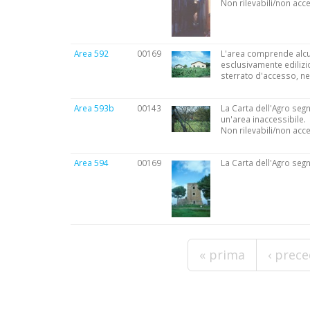
Non rilevabili/non acce
Area 592
00169
L'area comprende alcun
esclusivamente edilizio
sterrato d'accesso, nei
Area 593b
00143
La Carta dell'Agro segn
un'area inaccessibile.
Non rilevabili/non acce
Area 594
00169
La Carta dell'Agro seg
Pagine
« prima
‹ prec