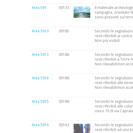
Area 591
00133
Il materiale archeologic
campagna, orientato NO-
sono presenti sul terre
Area 5910
00185
Secondo le segnalazion
resti riferibili ai cast
Non più visibili
Area 5913
00186
Secondo le segnalazion
resti riferibili a Torre
Non rilevabili/non acce
Area 5914
00186
Secondo le segnalazion
resti riferibili alle t
Non rilevabili/non acce
Area 5915
00186
Secondo le segnalazion
resti riferibili alle co
civico 76 di via Caprani
Area 5916
00143
Secondo le segnalazion
resti riferibili ad una 