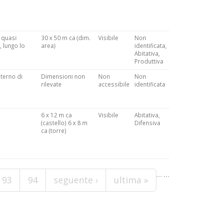
 quasi
30 x 50 m ca (dim.
Visibile
Non
, lungo lo
area)
identificata,
Abitativa,
Produttiva
nterno di
Dimensioni non
Non
Non
rilevate
accessibile
identificata
6 x 12 m ca
Visibile
Abitativa,
(castello) 6 x 8 m
Difensiva
ca (torre)
…
…
93
94
seguente ›
ultima »