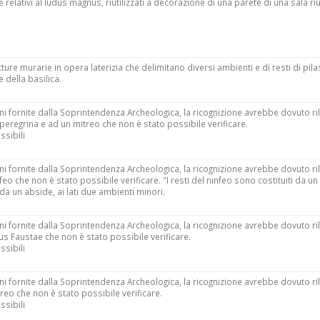
elativi al ludus magnus, riutilizzati a decorazione di una parete di una sala ri
rutture murarie in opera laterizia che delimitano diversi ambienti e di resti di pila
 della basilica.
i fornite dalla Soprintendenza Archeologica, la ricognizione avrebbe dovuto ri
ra peregrina e ad un mitreo che non è stato possibile verificare.
ssibili
i fornite dalla Soprintendenza Archeologica, la ricognizione avrebbe dovuto ri
infeo che non è stato possibile verificare. "I resti del ninfeo sono costituiti da u
da un abside, ai lati due ambienti minori.
i fornite dalla Soprintendenza Archeologica, la ricognizione avrebbe dovuto ri
omus Faustae che non è stato possibile verificare.
ssibili
i fornite dalla Soprintendenza Archeologica, la ricognizione avrebbe dovuto ri
itreo che non è stato possibile verificare.
ssibili