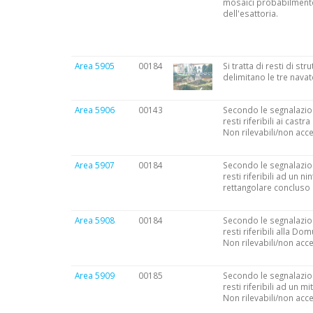
mosaici probabilmente r
dell'esattoria.
Area 5905
00184
Si tratta di resti di st
delimitano le tre navate
Area 5906
00143
Secondo le segnalazion
resti riferibili ai cast
Non rilevabili/non acce
Area 5907
00184
Secondo le segnalazion
resti riferibili ad un n
rettangolare concluso 
Area 5908
00184
Secondo le segnalazion
resti riferibili alla D
Non rilevabili/non acce
Area 5909
00185
Secondo le segnalazion
resti riferibili ad un m
Non rilevabili/non acce