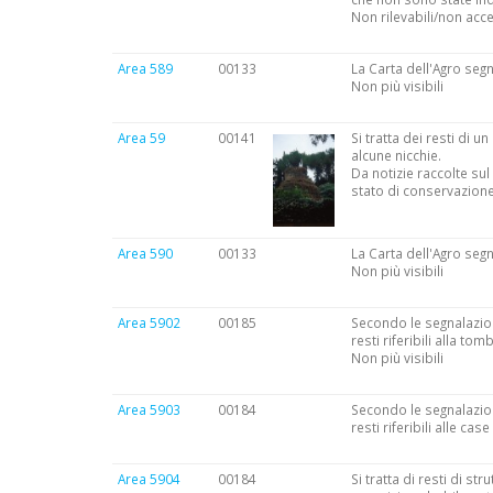
Non rilevabili/non acce
Area 589
00133
La Carta dell'Agro segn
Non più visibili
Area 59
00141
Si tratta dei resti di u
alcune nicchie.
Da notizie raccolte sul
stato di conservazione
Area 590
00133
La Carta dell'Agro segn
Non più visibili
Area 5902
00185
Secondo le segnalazion
resti riferibili alla to
Non più visibili
Area 5903
00184
Secondo le segnalazion
resti riferibili alle cas
Area 5904
00184
Si tratta di resti di s