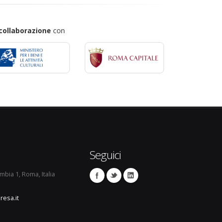
collaborazione
con
Seguici
umbia 1, Roma, Italia
resa.it