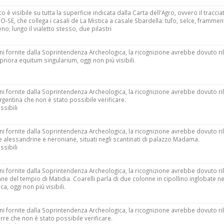
o è visibile su tutta la superficie indicata dalla Carta dell'Agro, ovvero il traccia
SE, che collega i casali de La Mistica a casale Sbardella: tufo, selce, frammenti
no; lungo il vialetto stesso, due pilastri
i fornite dalla Soprintendenza Archeologica, la ricognizione avrebbe dovuto ri
ra priora equitum singularium, oggi non più visibili.
i fornite dalla Soprintendenza Archeologica, la ricognizione avrebbe dovuto ri
 Argentina che non è stato possibile verificare.
ssibili
i fornite dalla Soprintendenza Archeologica, la ricognizione avrebbe dovuto ri
erme alessandrine e neroniane, situati negli scantinati di palazzo Madama.
ssibili
i fornite dalla Soprintendenza Archeologica, la ricognizione avrebbe dovuto ri
lonne del tempio di Matidia. Coarelli parla di due colonne in cipollino inglobate ne
ca, oggi non più visibili.
i fornite dalla Soprintendenza Archeologica, la ricognizione avrebbe dovuto ri
torre che non è stato possibile verificare.