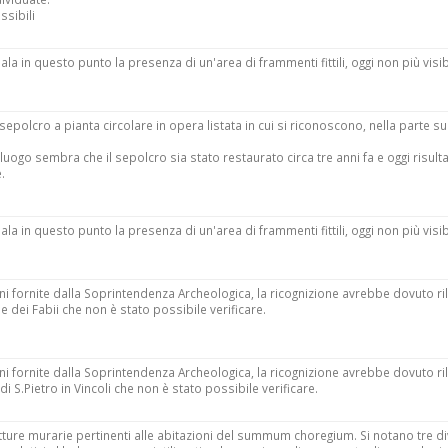
ssibili
ala in questo punto la presenza di un'area di frammenti fittili, oggi non più visib
n sepolcro a pianta circolare in opera listata in cui si riconoscono, nella parte s
 luogo sembra che il sepolcro sia stato restaurato circa tre anni fa e oggi risul
.
ala in questo punto la presenza di un'area di frammenti fittili, oggi non più visib
i fornite dalla Soprintendenza Archeologica, la ricognizione avrebbe dovuto ri
mbe dei Fabii che non è stato possibile verificare.
i fornite dalla Soprintendenza Archeologica, la ricognizione avrebbe dovuto ri
e di S.Pietro in Vincoli che non è stato possibile verificare.
trutture murarie pertinenti alle abitazioni del summum choregium. Si notano tre di