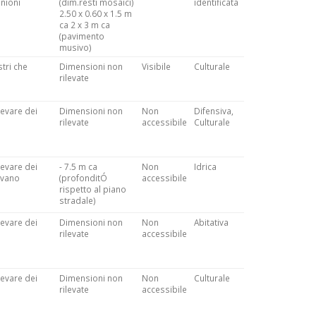
unioni
(dim.resti mosaici)
identificata
2.50 x 0.60 x 1.5 m
ca 2 x 3 m ca
(pavimento
musivo)
stri che
Dimensioni non
Visibile
Culturale
rilevate
levare dei
Dimensioni non
Non
Difensiva,
rilevate
accessibile
Culturale
levare dei
- 7.5 m ca
Non
Idrica
n vano
(profonditÓ
accessibile
rispetto al piano
stradale)
levare dei
Dimensioni non
Non
Abitativa
rilevate
accessibile
levare dei
Dimensioni non
Non
Culturale
rilevate
accessibile