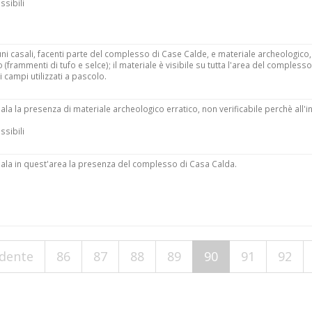
ssibili
i casali, facenti parte del complesso di Case Calde, e materiale archeologico,
 (frammenti di tufo e selce); il materiale è visibile su tutta l'area del complesso
 campi utilizzati a pascolo.
ala la presenza di materiale archeologico erratico, non verificabile perchè all'i
ssibili
nala in quest'area la presenza del complesso di Casa Calda.
edente
86
87
88
89
90
91
92