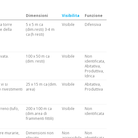
Dimensioni
Visibilita
Funzione
la torre
5 x 5 m ca
Visibile
Difensiva
e della
(dim.resti) 3-4 m
ca (h resti)
vata.
100 x 50 m ca
Visibile
Non
(dim. resti)
identificata,
Abitativa,
Produttiva,
Idrica
vi si
25 x 15 m ca (dim.
Visibile
Abitativa,
e rivestimenti
area)
Produttiva
rreno (tufo,
200 x 100 m ca
Visibile
Non
(dim.area di
identificata
frammenti fittili)
ure murarie,
Dimensioni non
Non
Non
rilevate
accessibile
identificata