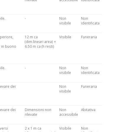
ile.
-
Non
Non
visibile
identificata
uperiore,
12 m ca
Visibile
Funeraria
(dim.lineari area) +
ta in buono
6.50 m ca (h resti)
ile.
-
Non
Non
visibile
identificata
levare dei
Non
Funeraria
visibile
levare dei
Dimensioni non
Non
Abitativa
rilevate
accessibile
versi
2 x 1 m ca
Visibile
Non