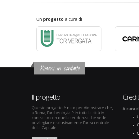
Un
progetto
a cura di
Rimani in contatto
Il progetto
Credit
Questo progetto è nato per dimostrare che,
A cura d
a Roma, l’archeologia è in tutta la città in
U
contrasto con quella tendenza che vede
privilegiare esclusivamente l’area centrale
C
della Capitale.