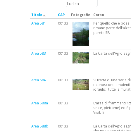
Titolo
CAP
Fotografie
Corpo
Area 581
00133
Per quello che è possib
rimane parte dell'alzat
parete SE.
Area 583
00133
La Carta dell'Agro segn
Area 584
00133
Si tratta di una serie d
riconoscono ambienti ad
idraulici; tutte le mur
Area 588a
00133
L'area di frammenti fit
selce, pietrame) ed è p
Visibili
Area 588b
00133
La Carta dell'Agro segn
che non sono state ind