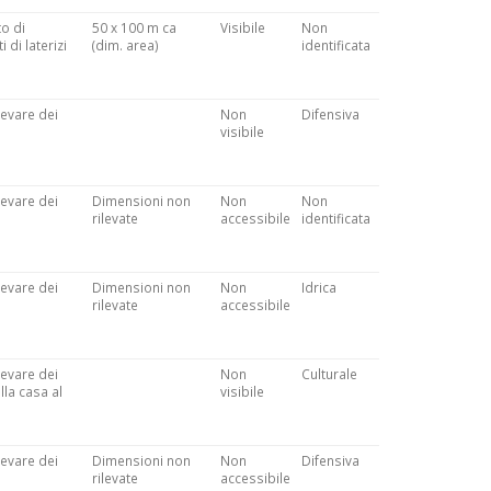
to di
50 x 100 m ca
Visibile
Non
 di laterizi
(dim. area)
identificata
levare dei
Non
Difensiva
visibile
levare dei
Dimensioni non
Non
Non
rilevate
accessibile
identificata
levare dei
Dimensioni non
Non
Idrica
rilevate
accessibile
levare dei
Non
Culturale
lla casa al
visibile
levare dei
Dimensioni non
Non
Difensiva
rilevate
accessibile