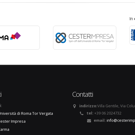
In
i
Contatti
i:
indirizzo:
Villa Gentile, Via Col
tel:
+39 06 2024732
niversità di Roma Tor Vergata
email:
info@cesterimp
ester Impresa
Carma