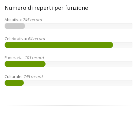
Numero di reperti per funzione
16%
Abitativa:
745 record
45%
Celebrativa:
64 record
25%
Funeraria:
103 record
55%
Culturale:
745 record