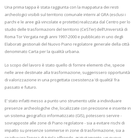
Una prima tappa è stata raggiunta con la mappatura dei resti
archeologici visibili sul territorio comunale interni al GRA (esclusi i
parchi e le aree già vincolate e protette) realizzata dal Centro per lo
studio delle trasformazioni del territorio (CeSTer) dell’Università di
Roma Tor Vergata negli anni 1997-2000 e pubblicato in uno degli
Elaborati gestionali del Nuovo Piano regolatore generale della città
denominato Carta per la qualità urbana.
Lo scopo del lavoro è stato quello di fornire elementi che, specie
nelle aree destinate alla trasformazione, suggerissero opportunità
di valorizzazione in una progettata coesistenza ‘di qualità’ fra
passato e futuro.
E’ stato infatti messo a punto uno strumento utile a individuare
presenze archeologiche che, localizzate con precisione e inserite in
un sistema geografico informatizzato (GIS), potessero servire -
sovrapposte alle zone di Piano regolatore - sia a evitare rischi di
impatto su presenze sommerse in zone di trasformazione, sia a
coadiuvare l’opera di tutela offrendo, gratuitamente, un nuovo