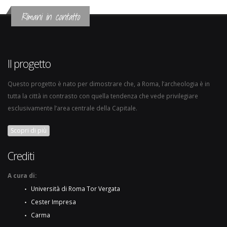
Rimani in contatto
Il progetto
Questo progetto è nato per dimostrare che, a Roma, l’archeologia è in
tutta la città in contrasto con quella tendenza che vede privilegiare
esclusivamente l’area centrale della Capitale.
Scopri di più
Crediti
A cura di:
Università di Roma Tor Vergata
Cester Impresa
Carma