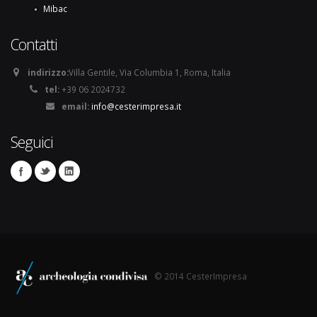
Mibac
Contatti
indirizzo:
Villa Gentile, Via Columbia 1, Roma, Italia
tel:
+39 06 2024732
email:
info@cesterimpresa.it
Seguici
© 2014 CesterImpresa