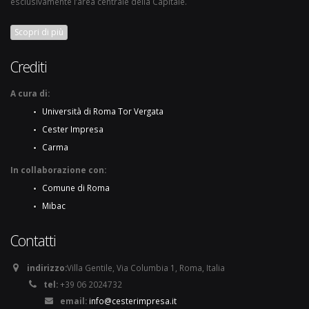
esclusivamente l’area centrale della Capitale.
Scopri di più
Crediti
A cura di:
Università di Roma Tor Vergata
Cester Impresa
Carma
In collaborazione con:
Comune di Roma
Mibac
Contatti
indirizzo:
Villa Gentile, Via Columbia 1, Roma, Italia
tel:
+39 06 2024732
email:
info@cesterimpresa.it