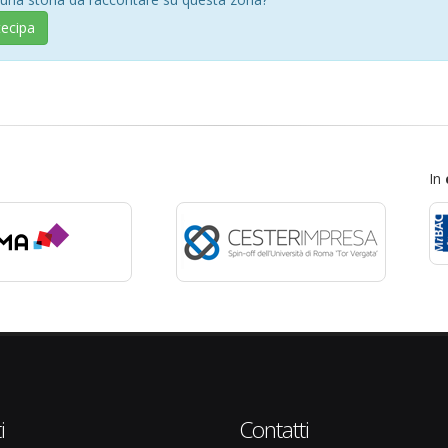
tecipa
In
i
Contatti