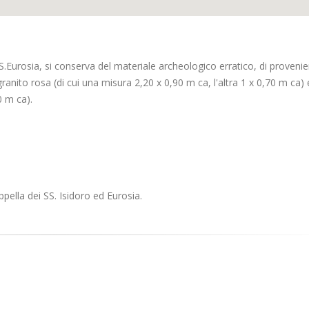
a S.Eurosia, si conserva del materiale archeologico erratico, di proveni
ranito rosa (di cui una misura 2,20 x 0,90 m ca, l'altra 1 x 0,70 m ca)
0 m ca).
pella dei SS. Isidoro ed Eurosia.