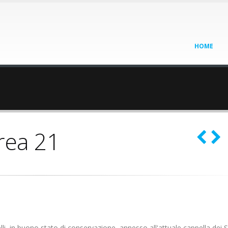
HOME
rea 21
velli, in buono stato di conservazione, annesso all'attuale cappella dei S