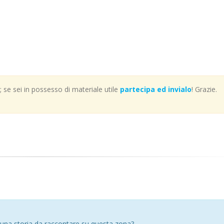
se sei in possesso di materiale utile
partecipa ed invialo
! Grazie.
 una storia da raccontare su questa zona?