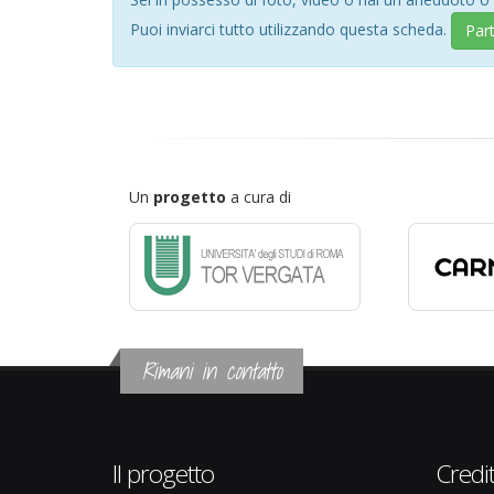
Puoi inviarci tutto utilizzando questa scheda.
Par
Un
progetto
a cura di
Rimani in contatto
Il progetto
Credit