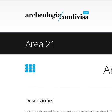
Area 21
A
Descrizione:
Si tratta di un edificio a pianta rettangolare su due li